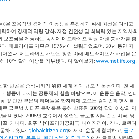
ation)은 포용적인 경제적 이동성을 촉진하기 위해 최선을 다하고
력하여 경제적 역량 강화, 재정 건전성 및 회복력 있는 지역사회
맞춰 보조금을 제공하는 동시에 메트라이프 직원 자원 봉사자를 참
다. 메트라이프 재단은 1976년에 설립되었으며, 50년 동안 지
 이어왔다. 메트라이프 재단은 창립 이래 메트라이프가 사업을 운
 10억 달러 이상을 기부했다. 더 알아보기:
www.metlife.org
.
)은 극심한 빈곤을 종식시키기 위한 세계 최대 규모의 운동이다. 전 세
 행동에 나서는 공동체의 힘을 바탕으로, 이 운동은 음악, 엔터
 활동 및 민간 부문의 리더들을 한자리에 모으는 캠페인과 행사를
래로 글로벌 시티즌 플랫폼을 통해 발표된 500억 달러 이상의 지
을 미쳤다. 2008년 호주에서 설립된 글로벌 시티즌은 미국, 영
브라질, 캐나다, 호주, 남아프리카공화국, 나이지리아, 가나, 르완다,
동하고 있다.
globalcitizen.org
에서 이 운동에 참여하고,
글로
인스타그램
,
유튜브
,
페이스북
,
X
,
링크드인
에서 글로벌 시티즌