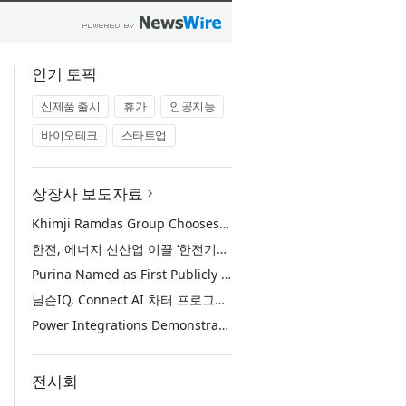
인기 토픽
신제품 출시
휴가
인공지능
바이오테크
스타트업
상장사 보도자료
Khimji Ramdas Group Chooses Rimini Street to Reduce SAP Support Costs, Protect 700+ Customizations and Reinvest Savings in Innovation
한전, 에너지 신산업 이끌 ‘한전기술지주’ 공식 출범
Purina Named as First Publicly Announced NIQ ConnectAI Charter Client
닐슨IQ, Connect AI 차터 프로그램 최초 고객사 ‘퓨리나’ 선정
Power Integrations Demonstrates World’s First 2200 V GaN Technology for Next-Era High-Voltage Power Systems
전시회