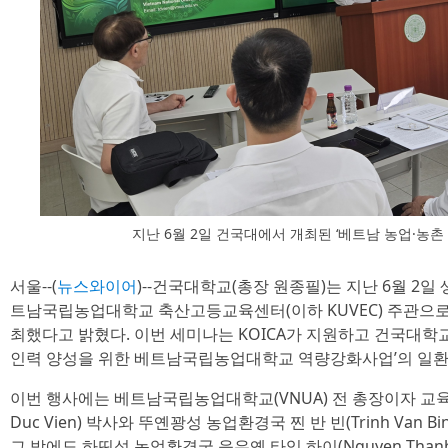
지난 6월 2일 건국대에서 개최된 ‘베트남 농업·농촌
서울--(
뉴스와이어
)--건국대학교(총장 원종필)는 지난 6월 2일
트남국립농업대학교 축산고등교육센터(이하 KUVEC) 주관으로 
최했다고 밝혔다. 이번 세미나는 KOICA가 지원하고 건국대학
인력 양성을 위한 베트남국립농업대학교 역량강화사업’의 일환
이번 행사에는 베트남국립농업대학교(VNUA) 전 총장이자 교육
Duc Vien) 박사와 뚜옌꽝성 농업환경국 찐 반 빈(Trinh Van
그 밖에도 하띤성 농업환경국 응우옌 타잉 하이(Nguyen Than