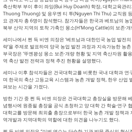
축산학부 부이 후이 좌잉(Bui Huy Doanh) 학장, 대학교육관리
Thuong Thuong) 및 응우옌 티 투(Nguyen Thi Thu) 교
요 관계자 총 6명이 참석했다. 참가자들은 한국과 베트남의 농
북부 산악 지역의 토착 가축인 몽소(H’Mong Cattle)의 보존
세미나에서 쩐 득 비엔 의장은 ‘베트남과 대한민국 농업 발전의
략’을 주제로 발표하며 양국 농업 발전 과정과 지속가능한 농촌 
부국장은 ‘뚜옌꽝성 몽소 보존·개량 현황 및 지역 축산자원 활용
역 축산 발전 전략과 정책 추진 현황을 설명했다.
세미나 이후 참석자들은 건국대학교를 비롯한 국내 대학과 연구
며 한국의 축산 고등교육 시스템과 농촌 개발 정책, 한우 산업 
펴보는 시간을 가졌다.
방한 기간 중 쩐 득 비엔 의장은 건국대학교 총장실을 방문해 
념행사에 원종필 총장을 공식 초청하고 양 대학 간 학술·연구 협
대학교를 방문해 최외출 총장으로부터 한국 농촌 개발 정책과 
역개발과 지역대학의 역할에 대한 의견을 나누기도 했다.
쩐 득 비엔 의장은 “이번 연수는 단순한 기관 방문 중심의 형