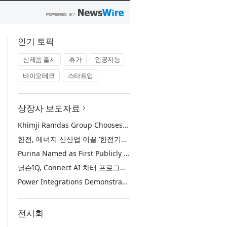
인기 토픽
신제품 출시
휴가
인공지능
바이오테크
스타트업
상장사 보도자료
Khimji Ramdas Group Chooses Rimini Street to Reduce SAP Support Costs, Protect 700+ Customizations and Reinvest Savings in Innovation
한전, 에너지 신산업 이끌 ‘한전기술지주’ 공식 출범
Purina Named as First Publicly Announced NIQ ConnectAI Charter Client
닐슨IQ, Connect AI 차터 프로그램 최초 고객사 ‘퓨리나’ 선정
Power Integrations Demonstrates World’s First 2200 V GaN Technology for Next-Era High-Voltage Power Systems
전시회