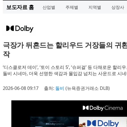
보도자료 홈
산업별
주제별
지역별
상장사
극장가 뒤흔드는 할리우드 거장들의 귀환
작
‘디스클로저 데이’, ‘토이 스토리 5’, ‘슈퍼걸’ 등 다채로운 할
돌비 시네마, 더욱 선명한 색감과 몰입감 넘치는 사운드로 시네
2026-06-08 09:17
출처:
돌비
(뉴욕증권거래소 DLB)