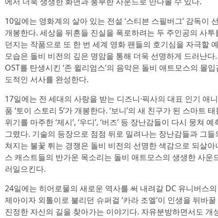
에서 더욱 생생한 화면과 풍부한 사운드로 만나볼 수 있다.
10일에는 영화계의 살아 있는 전설 ‘스티븐 스필버그’ 감독이 선
개봉한다. 세상을 뒤흔들 진실을 폭로하려는 두 주인공의 사투를
던지는 작품으로 또 한 번 세계 영화 팬들의 호기심을 자극할 
모습은 돌비 비전의 깊은 명암을 통해 더욱 선명하게 드러난다. 또한, 
OST를 탄생시킨 ‘존 윌리엄스’의 음악은 돌비 애트모스의 몰
도적인 서사를 완성한다.
17일에는 전 세대의 사랑을 받는 디즈니·픽사의 대표 인기 애니
품 ‘토이 스토리 5’가 개봉한다. ‘보니’의 새 친구가 된 스마트
위기를 마주한 ‘제시’, ‘우디’, ‘버즈’ 등 장난감들이 다시 뭉
그렸다. 기술의 등장으로 점점 뒤로 밀려나는 장난감들과 그들
쳐지는 불꽃 튀는 경쟁은 돌비 비전의 선명한 색감으로 되살아나고
스 캐스트들의 반가운 목소리는 돌비 애트모스의 생생한 사운드
러일으킨다.
24일에는 히어로물의 새로운 역사를 써 내려갈 DC 유니버스의 
제아이자 외톨이로 불리던 슈퍼걸 ‘카라 조엘’이 인생을 뒤바꿀
진정한 자신의 길을 찾아가는 이야기다. 자유분방하면서도 개성