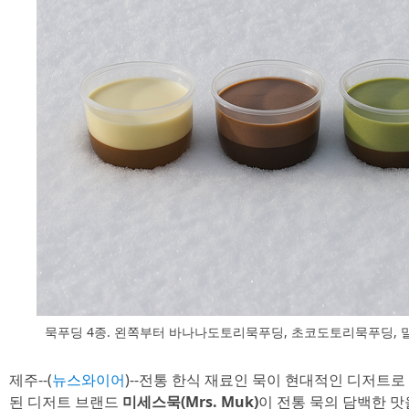
묵푸딩 4종. 왼쪽부터 바나나도토리묵푸딩, 초코도토리묵푸딩,
제주--(
뉴스와이어
)--전통 한식 재료인 묵이 현대적인 디저트
된 디저트 브랜드
미세스묵(Mrs. Muk)
이 전통 묵의 담백한 