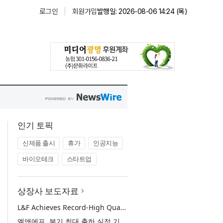
인기 토픽
신제품 출시
휴가
인공지능
바이오테크
스타트업
상장사 보도자료
L&F Achieves Record-High Quarterly Shipments, Begins LFP Supply for North American ESS in Q3 Advancing its Two-Track NCM and LFP Growth Strategy
엘앤에프, 분기 최대 출하 실적 기록… 3분기 북미 ESS향 LFP 공급 착수 NCM+LFP ‘2-Track’ 성장 전략 실현