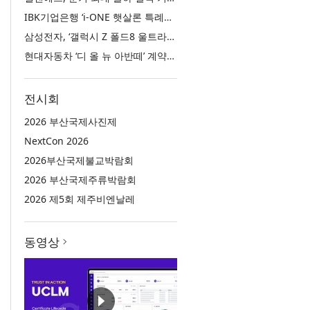
IBK기업은행 ‘i-ONE 햇살론 특례보증’ 출시
삼성전자, ‘갤럭시 Z 폴드8 울트라·폴드8·플립8’과 ‘갤럭시 워치 울트라2·워치9’ 국내 공식 출시
현대자동차 ‘디 올 뉴 아반떼’ 계약 첫날 1만 대 돌파
전시회
2026 부산국제사진제
NextCon 2026
2026부산국제불교박람회
2026 부산국제주류박람회
2026 제5회 제주비엔날레
동영상