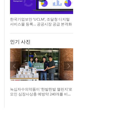
한국기업보안 ‘UCLM’, 조달청 디지털
서비스몰 등록… 공공시장 공급 본격화
인기 사진
녹십자수의약품이 ‘한발한발 챌린지’로
모인 심장사상충 예방약 240개를 비글
구조네트워크에 전달했다. 왼쪽부터 비
글구조네트워크 김세현 대표, 캠페인을
기획한 차율하 학생, 녹십자수의약품
이범석 팀장, 청주 수동물병원 전귀호
원장