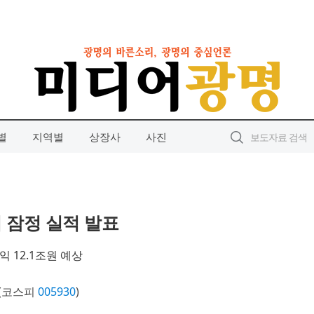
별
지역별
상장사
사진
기 잠정 실적 발표
익 12.1조원 예상
(코스피
005930
)