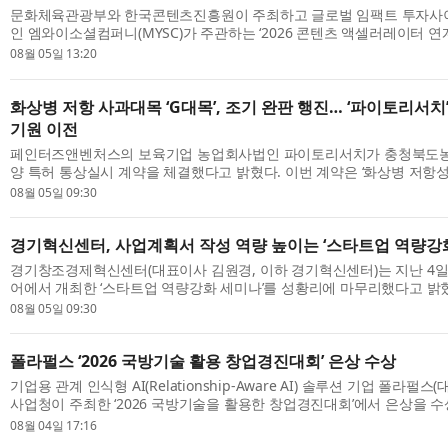
문화체육관광부와 한국콘텐츠진흥원이 주최하고 글로벌 임팩트 투자사
인 엠와이소셜컴퍼니(MYSC)가 주관하는 ‘2026 콘텐츠 액셀러레이터 
2026 EMA Content GROW+’ 참여 기업들이 올 6~...
08월 05일 13:20
화상병 저항 사과대목 ‘G대목’, 조기 완판 행진… ‘파이토리서치
기원 이전
페인터즈앤벤처스의 보육기업 농업회사법인 파이토리서치가 충청북도
양 특허 통상실시 계약을 체결했다고 밝혔다. 이번 계약은 ‘화상병 저항
량증식 배양 방법’에 대한 조직배양 특허...
08월 05일 09:30
경기혁신센터, 사업계획서 작성 역량 높이는 ‘스타트업 역량강화
경기창조경제혁신센터(대표이사 김원경, 이하 경기혁신센터)는 지난 4
어에서 개최한 ‘스타트업 역량강화 세미나’를 성황리에 마무리했다고 밝
예비·초기 창업자의 사업계획서 작성 ...
08월 05일 09:30
폴라펄스 ‘2026 국방기술 활용 창업경진대회’ 은상 수상
기업용 관계 인식형 AI(Relationship-Aware AI) 솔루션 기업 폴라펄
사업청이 주최한 ‘2026 국방기술을 활용한 창업경진대회’에서 은상을 수
회는 7월 30일부터 8월 1일까지 서울 ...
08월 04일 17:16