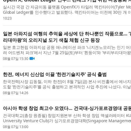
실시간 국경 간 자금이동 플랫폼 OpenFX가 타일러 맥킨타이어(Tyler McI
Global Ledger를 인수했다고 발표했다. 맥킨타이어는 이전에 30만 개
보유하고 기업가치가 7억달러 이상으로 평...
10:23
일본 아와지섬 여행의 추억을 세상에 단 하나뿐인 작품으로… ‘
리대마왕’의 오리지널 도기 색칠 체험 신규 등장
일본 효고현립 아와지섬 공원 애니메이션 파크 ‘니지겐노모리’는 인기 어
려 어드벤처 파크’에서 지난 7월 25일(토)부터 ‘흰둥이’와 ‘부리부리대마왕
리지널 도기 색칠 체험’을 시작했...
08월 07일 15:30
한전, 에너지 신산업 이끌 ‘한전기술지주’ 공식 출범
한국전력(사장 김동철, 이하 한전)이 8월 7일(금) 본사 비전홀에서 에너
도할 ‘한전기술지주’를 공식 출범하고 본격적인 사업 추진에 나섰다. 이
지환경부 김성환 장관, 더불어민주...
08월 07일 14:26
아시아 학생 창업 최고수 모였다… 건국대-싱가포르경영대 공동
건국대학교(총장 원종필) 창업지원본부 산하 학생 창업 액셀러레이터 KUVC
University Venture Club)가 싱가포르경영대학(Singapore Management
SMU) 스타트업 학회 ‘Start-up Society’와 공동 개최...
08월 07일 13:00