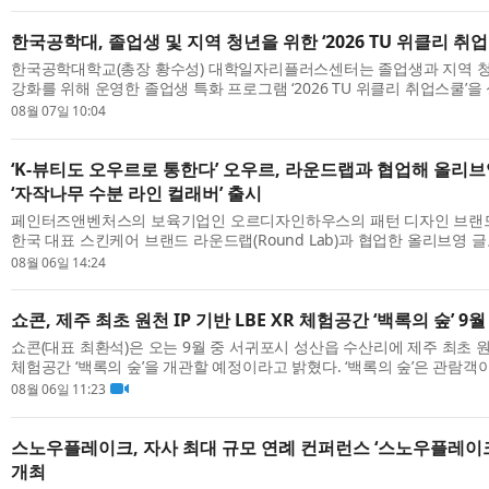
한국공학대, 졸업생 및 지역 청년을 위한 ‘2026 TU 위클리 취
한국공학대학교(총장 황수성) 대학일자리플러스센터는 졸업생과 지역 
강화를 위해 운영한 졸업생 특화 프로그램 ‘2026 TU 위클리 취업스쿨’​
했다. 이번 프로그램은 지난 6월 1일부...
08월 07일 10:04
‘K-뷰티도 오우르로 통한다’ 오우르, 라운드랩과 협업해 올리
‘자작나무 수분 라인 컬래버’ 출시
페인터즈앤벤처스의 보육기업인 오르디자인하우스의 패턴 디자인 브랜드 ‘
한국 대표 스킨케어 브랜드 라운드랩(Round Lab)과 협업한 올리브영 글로벌(
US) 한정판 컬렉션을 선보인다. 이번 협업...
08월 06일 14:24
쇼콘, 제주 최초 원천 IP 기반 LBE XR 체험공간 ‘백록의 숲’ 9
쇼콘(대표 최환석)은 오는 9월 중 서귀포시 성산읍 수산리에 제주 최초 원천 
체험공간 ‘백록의 숲’을 개관할 예정이라고 밝혔다. ‘백록의 숲’은 관람
데 머무르지 않고, VR HMD를 착용...
08월 06일 11:23
스노우플레이크, 자사 최대 규모 연례 컨퍼런스 ‘스노우플레이크
개최