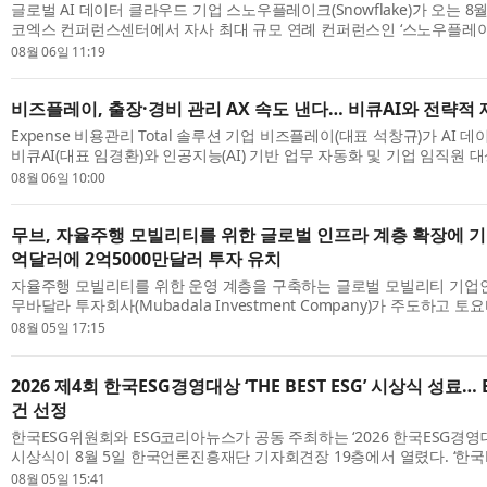
글로벌 AI 데이터 클라우드 기업 스노우플레이크(Snowflake)가 오는 8
코엑스 컨퍼런스센터에서 자사 최대 규모 연례 컨퍼런스인 ‘스노우플레
(Snowflake World Tour) 서울’을 개최한다. ‘...
08월 06일 11:19
비즈플레이, 출장·경비 관리 AX 속도 낸다… 비큐AI와 전략적
Expense 비용관리 Total 솔루션 기업 비즈플레이(대표 석창규)가 AI
비큐AI(대표 임경환)와 인공지능(AI) 기반 업무 자동화 및 기업 임직원 대
화를 위한 전략적 업무협약을 체결...
08월 06일 10:00
무브, 자율주행 모빌리티를 위한 글로벌 인프라 계층 확장에 기업
억달러에 2억5000만달러 투자 유치
자율주행 모빌리티를 위한 운영 계층을 구축하는 글로벌 모빌리티 기업인 무
무바달라 투자회사(Mubadala Investment Company)가 주도하고 토요타
펀드인 우븐 캐피털(Woven Capital)과 아이온 ...
08월 05일 17:15
2026 제4회 한국ESG경영대상 ‘THE BEST ESG’ 시상식 성료…
건 선정
한국ESG위원회와 ESG코리아뉴스가 공동 주최하는 ‘2026 한국ESG경영대상 
시상식이 8월 5일 한국언론진흥재단 기자회견장 19층에서 열렸다. ‘한국
BEST ESG’는 ESG(환경·사회·지배구조)경영을 ...
08월 05일 15:41