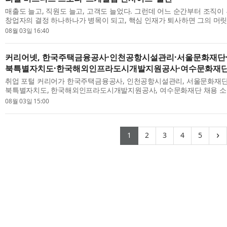
매출도 늘고, 직원도 늘고, 고객도 늘었다. 그런데 어느 순간부터 조직이
창업자의 결정 하나하나가 병목이 되고, 핵심 인재가 퇴사하면 그의 머
까지 통째로 사라진다. 뛰어난 제품...
08월 03일 16:40
커리어넷, 한국주택금융공사·인천공항시설관리·서울문화재단
북특별자치도·한국해외인프라도시개발지원공사·여수문화재단 
취업 포털 커리어가 한국주택금융공사, 인천공항시설관리, 서울문화재단,
북특별자치도, 한국해외인프라도시개발지원공사, 여수문화재단 채용 소식
한국주택금융공사에서 2026년도 신입직...
08월 03일 15:00
(current)
(current)
(current)
(current)
(curr
›
1
2
3
4
5