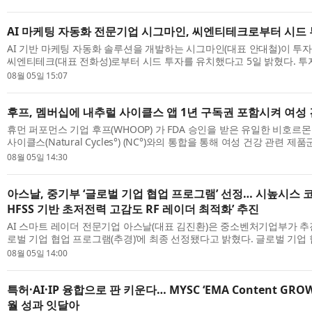
AI 마케팅 자동화 전문기업 시그마인, 씨엔티테크로부터 시드 
AI 기반 마케팅 자동화 솔루션을 개발하는 시그마인(대표 안대철)이 투
씨엔티테크(대표 전화성)로부터 시드 투자를 유치했다고 5일 밝혔다. 투
시그마인은 이번 투자금을 자기진화 ...
08월 05일 15:07
후프, 멤버십에 내추럴 사이클스 앱 1년 구독권 포함시켜 여성 
휴먼 퍼포먼스 기업 후프(WHOOP) 가 FDA 승인을 받은 유일한 비호르
사이클스(Natural Cycles°) (NC°)와의 통합을 통해 여성 건강 관련 
표했다. 후프는 자격 요건을 충족하는 내...
08월 05일 14:30
아스날, 중기부 ‘글로벌 기업 협업 프로그램’ 선정… 시높시스 코리
HFSS 기반 초저전력 고감도 RF 레이더 최적화’ 추진
AI 스마트 레이더 전문기업 아스날(대표 김진환)은 중소벤처기업부가 추진
로벌 기업 협업 프로그램(추경)’에 최종 선정됐다고 밝혔다. 글로벌 기업
내 유망 스타트업이 세계적인 기술 ...
08월 05일 14:00
특허·AI·IP 융합으로 판 키운다… MYSC ‘EMA Content GROW
월 성과 잇달아