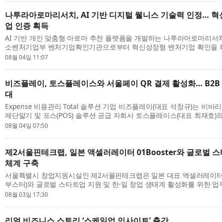
나투라아로마리서치, AI 기반 디지털 웰니스 기술력 인정… 
업 인증 획득
AI 기반 개인 맞춤형 아로마 추천 플랫폼을 개발하는 나투라아로마리서치
소벤처기업부 벤처기업확인기관으로부터 혁신성장형 벤처기업 확인을 획
은 AI 기반 디지털 웰니스 기술과 맞춤...
08월 04일 11:07
비즈플레이, 토스플레이스와 서울페이 QR 결제 활성화… B2B
대
Expense 비용관리 Total 솔루션 기업 비즈플레이(대표 석창규)는 비바
제단말기 및 포스(POS) 솔루션 공급 자회사 토스플레이스(대표 최재호
권 결제 서비스 활성화 및 기업 비용...
08월 04일 07:50
제2서울핀테크랩, 일본 액셀러레이터 01Booster와 글로벌 
체계 구축
서울특별시 창업지원시설인 제2서울핀테크랩은 일본 대표 액셀러레이터 01
부스터)와 글로벌 스타트업 지원 및 한·일 창업 생태계 활성화를 위한 업
했다고 밝혔다. 양 기관은 이번 협약을 ...
08월 03일 17:30
리얼 비즈니스 스토리 ‘스케일업 인사이트’ 출간