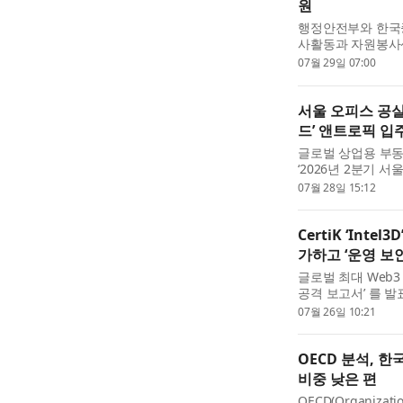
원
행정안전부와 한국
사활동과 자원봉사센
현황’을 발간했다고
07월 29일 07:00
데이터를 최신화...
서울 오피스 공실률
드’ 앤트로픽 입
글로벌 상업용 부
‘2026년 2분기 
면 서울 A급 오피스
07월 28일 15:12
한 5.8%를 기록했..
CertiK ‘Int
가하고 ‘운영 보
글로벌 최대 Web3 보
공격 보고서’ 를 발
서 공개적으로 확인
07월 26일 10:21
33.3% 증...
OECD 분석, 
비중 낮은 편
OECD(Organizatio