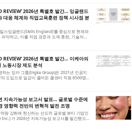
..
RD REVIEW’ 2026년 특별호 발간… 잉글랜드
화 대응 체계와 직업교육훈련 정책 시사점 분
잉글랜드(Skills England)’를 중심으로 현재와
 파악하고, 이를 직업 표준과 도제 훈련, 기술자격
격 체계에 연계하기 위한 정책적 노력을 강화하고
RD REVIEW’ 2026년 특별호 발간… 이케아의
덴 노동시장 제도 분석
영하는 잉카 그룹(Ingka Group)은 2021년 인공지
lie)’의 도입으로 일감이 줄어든 콜센터 직원 8500명
해당 직원들을 ‘원격 인테리어 디자인 어드바이저
6년 지속가능성 보고서 발표… 글로벌 수준에
경 영향력 전반의 변혁적 발전 조명
역량 강화에 헌신하는 선도적 글로벌 뷰티 기업인
y Inc.) 가 2026년 지속가능성 보고서를 발간했으
030년 목표를 향한 진전 상황을 요약하고, 2025년