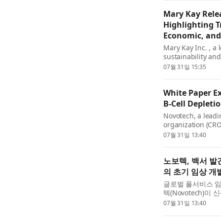
Mary Kay Relea
Highlighting T
Economic, and
Mary Kay Inc. , a
sustainability a
2026 Sustainabili
07월 31일 15:35
goals and celebrat
White Paper Ex
B-Cell Deplet
Novotech, a leadin
organization (CRO
released a new wh
07월 31일 13:40
Disease: Considera
노보텍, 백서 
의 초기 임상 개
글로벌 풀서비스 임
텍(Novotech)
상 개발 시 고려사항
07월 31일 13:40
료제의 초기 임상...