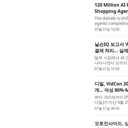
120 Million AI
Shopping Agen
The debate is shi
agents completing
NielsenIQ (NYSE: 
07월 31일 13:30
company, its globa
닐슨IQ 보고서 ‘
결제 처리… 실제
일부 시장에서 AI
나타나면서 논의의 
기업 닐슨IQ(Niels
07월 31일 13:30
동서양의 만...
디밀, VidCon
개… 여성 86%·
뷰티 크리에이터 I
디밀)가 지난 6월
열린 글로벌 크리에이터
07월 31일 09:34
티 공식 공간 ...
오토인사이드, 상