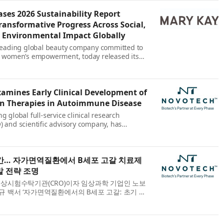
ses 2026 Sustainability Report
ransformative Progress Across Social,
 Environmental Impact Globally
 leading global beauty company committed to
nd women’s empowerment, today released its
ty Report, outlining progress toward its 2030
ing th...
amines Early Clinical Development of
ion Therapies in Autoimmune Disease
g global full-service clinical research
) and scientific advisory company, has
ite paper, B-Cell Depletion in Autoimmune
tions for Early ...
발간… 자가면역질환에서 B세포 고갈 치료제
발 전략 조명
상시험수탁기관(CRO)이자 임상과학 기업인 노보
이 신규 백서 ‘자가면역질환에서의 B세포 고갈: 초기 임
’을 발간했다. 이번 백서는 차세대 B세포 고갈 치