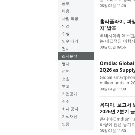
공모
른동네’ 시즌4 오
08월 05일 11:26
드웨이크필드가 독점 
채용
사업 확장
홀라플라이, 과잉
의견
지’ 발표
수상
베네치아와 애스펀,
는 대표적인 여행지
인수 매각
어나려는 여행 수요
08월 05일 09:56
전시
인파와 긴 대...
조사분석
Omdia: Global
행사
2Q26 as Suppl
정책
Global smartphone
소송
million units in 2
부고
front-loaded dem
08월 04일 11:30
adjustment phase 
기업공개
주주
옴디아, 보고서 
회사 공지
2026년 2분기
지식재산
옴디아(Omdia)의
인증
하량이 전년 동기 대
2026년 1분기에
08월 04일 11:30