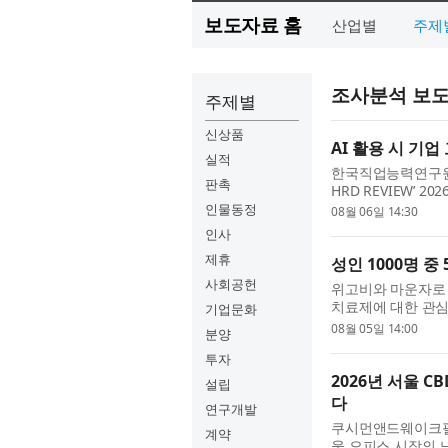
보도자료 홈
산업별
주제
조사분석 보
주제별
신상품
AI 활용 시 기업
실적
한국직업능력연구원(원
판촉
HRD REVIEW’ 
를 줄이는가 - ‘기
인물동정
08월 06일 14:30
AI 활용 전후...
인사
제휴
성인 1000명 중
사회공헌
위고비와 마운자로 
치료제에 대한 관심
기업문화
리 실제 사용에는 
08월 05일 14:00
분양
나타났다. 리서...
투자
2026년 서울 
설립
다
연구개발
쿠시먼앤드웨이크필드 코
계약
울 오피스 시장의 