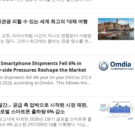
피스 리뉴얼편을 발표했다. 이번 보고서는 쿠시먼앤
...
관광 피할 수 있는 세계 최고의 ‘대체 여행
 교토, 이비사처럼 시간이 지나도 변함없이 사랑받
는 많다. 그러나 최근에는 붐비는 관광 명소를 벗
도 빠르게 증가하고 있다. 점점 더 많은 여행객이
 Smartphone Shipments Fell 6% in
y-side Pressures Reshape the Market
 shipments fell 6% year on year (YoY) to 272.0
Q 2026, according to Omdia . This follows the
and seen in 1Q26 which gave way to the
of the ...
발간… 공급 측 압박으로 시작된 시장 재편,
 글로벌 스마트폰 출하량 6% 감소
 보고서에 따르면 2026년 2분기 글로벌 스마트폰 출
비 6% 감소한 2억7200만 대를 기록했다. 이는
 나타났던 선수요 효과가 메모리 비용 사이클의 조정