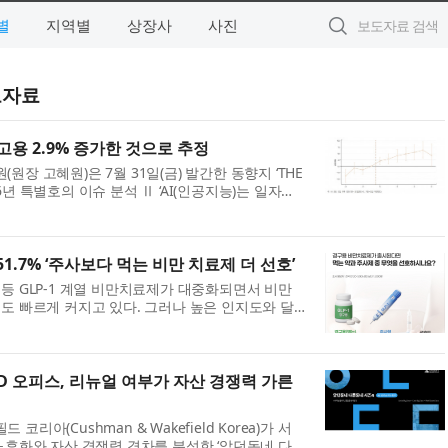
별
지역별
상장사
사진
도자료
 고용 2.9% 증가한 것으로 추정
장 고혜원)은 7월 31일(금) 발간한 동향지 ‘THE
2026년 특별호의 이슈 분석 Ⅱ ‘AI(인공지능)는 일자리
업활동조사’ 패널로 본 AI 활용의 고용 효과’를 통해
 51.7% ‘주사보다 먹는 비만 치료제 더 선호’
등 GLP-1 계열 비만치료제가 대중화되면서 비만
도 빠르게 커지고 있다. 그러나 높은 인지도와 달
여전히 신중한 태도를 보이는 소비자가 많은 것으로
CBD 오피스, 리뉴얼 여부가 자산 경쟁력 가른
리아(Cushman & Wakefield Korea)가 서
노후화와 자산 경쟁력 격차를 분석한 ‘알던동네 다