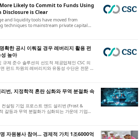
 More Likely to Commit to Funds Using
Disclosure is Clear
ge and liquidity tools have moved from
ing techniques to mainstream private capital
ccording to new research from CSC , the
f global busin...
명, 명확한 공시 이뤄질 경우 레버리지 활용 펀
능성 높아
및 규제 준수 솔루션의 선도적 제공업체인 CSC 의
면 펀드 차원의 레버리지와 유동성 수단은 전문 금
본 시장의 주류 인프라로 자리 잡았다. 조사 결과,
리번, 지정학적 혼란 심화와 무역 분절화 속
컨설팅 기업 프로스트 앤드 설리번 (Frost &
지정학적 갈등과 무역 분절화가 심화되는 가운데 기업들
 효과적으로 대응하고 지속 가능한 성장을 이어가
.
 명 자원봉사 참여… 경제적 가치 1조6000억