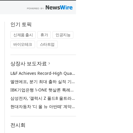
인기 토픽
신제품 출시
휴가
인공지능
바이오테크
스타트업
상장사 보도자료
L&F Achieves Record-High Quarterly Shipments, Begins LFP Supply for North American ESS in Q3 Advancing its Two-Track NCM and LFP Growth Strategy
엘앤에프, 분기 최대 출하 실적 기록… 3분기 북미 ESS향 LFP 공급 착수 NCM+LFP ‘2-Track’ 성장 전략 실현
IBK기업은행 ‘i-ONE 햇살론 특례보증’ 출시
삼성전자, ‘갤럭시 Z 폴드8 울트라·폴드8·플립8’과 ‘갤럭시 워치 울트라2·워치9’ 국내 공식 출시
현대자동차 ‘디 올 뉴 아반떼’ 계약 첫날 1만 대 돌파
전시회