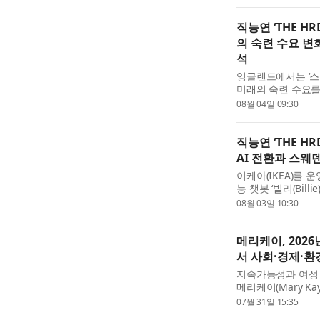
국면으로 전환된 데.
직능연 ‘THE H
의 숙련 수요 변
석
잉글랜드에서는 ‘스킬스
미래의 숙련 수요를
등 교육훈련 및 자
08월 04일 09:30
있다. 인공...
직능연 ‘THE H
AI 전환과 스웨
이케아(IKEA)를 운
능 챗봇 ‘빌리(Bil
을 감원하는 대신 
08월 03일 10:30
(advisor)’로 재...
메리케이, 202
서 사회·경제·환
지속가능성과 여성 
메리케이(Mary Ka
며, 이 보고서는 2
07월 31일 15:35
및 최근 성과를 ...