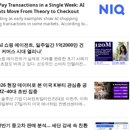
 Pay Transactions in a Single Week: AI
ts Move From Theory to Checkout
fting as early examples show AI shopping
 transactions in some markets. According to
NIQ), a leading consumer intelligence
l report The Co...
AI 쇼핑 에이전트, 일주일간 1억2000만 건
 커머스 시대 열리나’
 쇼핑 에이전트가 실제로 거래를 완료한 초기 사례가
초점도 바뀌고 있다. 선도적인 소비자 인텔리전스
enIQ, NYSE: NIQ)는 글로벌 보고서 ‘커머스 혁명:
 2026 현장 데이터로 본 미국 K뷰티 관심층 공
MZ~40대 초반 집중
P 솔루션 기업 디퍼런트밀리언즈(대표 이헌주, 이하
 25일부터 27일까지 미국 애너하임 컨벤션센터에서
 축제 ‘비드콘(VidCon) 2026’에서 운영한 K뷰
반기 중고차 판매 분석… 세단 강세 속 친환