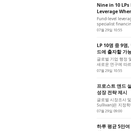
Nine in 10 LPs
Leverage When 
Fund-level levera
specialist financ
infrastructure, a
07월 29일 10:55
leading provider o
LP 10명 중 9
드에 출자할 가
글로벌 기업 행정 
새로운 연구에 따르
융 기법에서 사모자
07월 29일 10:55
유한책임투자...
프로스트 앤드 설
성장 전략 제시
글로벌 시장조사 및 
Sullivan)은 
이 공급망 리스크에
07월 29일 09:00
기 위해 고려해야 ..
하루 평균 5만여