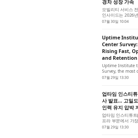
경차 성장 가속
모빌리티 서비스 전
인사이드는 2026
선호가 이어지는 가
07월 30일 10:04
일 밝혔다. 특히...
Uptime Instit
Center Survey
Rising Fast, O
and Retention
Uptime Institute 
Survey, the most 
results reveal an 
07월 29일 13:30
업타임 인스티튜트
사 발표… 고밀도
인력 유지 압박 
업타임 인스티튜트(Upt
프라 부문에서 가장
설문조사 결과를 발
07월 29일 13:30
경영진의 최대 ...