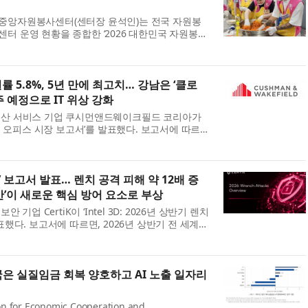
중앙자원봉사센터(센터장 윤석인)는 전국 자원봉
터 운영 현황을 종합한 ‘2026 대한민국 자원봉사
 밝혔다. 중앙·광역·기초 자원봉사센터가 협력해
 5.8%, 5년 만에 최고치… 강남은 ‘클로
주 예정으로 IT 위상 강화
동산 서비스 기업 쿠시먼앤드웨이크필드 코리아가
서울 오피스 시장 보고서’를 발표했다. 보고서에 따르
 시장의 전체 공실률은 전 분기 대비 1.8%p 상승
.
el3D’ 보고서 발표… 렌치 공격 피해 약 12배 증
안’이 새로운 핵심 방어 요소로 부상
안 기업 CertiK이 ‘Intel 3D: 2026년 상반기 렌치
표했다. 보고서에 따르면, 2026년 상반기 전 세계에
된 렌치 공격 사건은 총 52건으로, 전년 동기 대비
한국은 실질임금 회복 양호하고 AI 노출 일자리
n for Economic Cooperation and