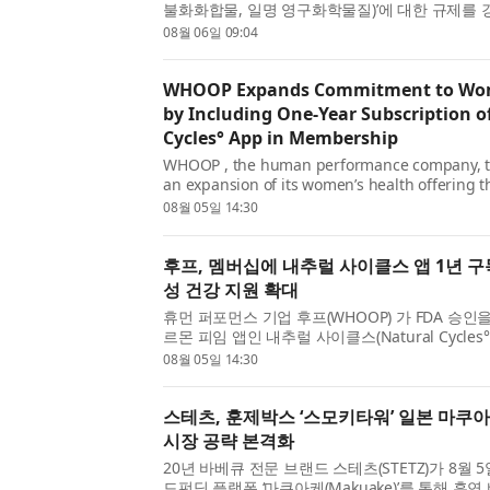
불화화합물, 일명 영구화학물질)’에 대한 규제를 
가운데 나이버테크놀로지스(Niber Technologies P
08월 06일 09:04
저하 없이 이 ...
WHOOP Expands Commitment to Wom
by Including One-Year Subscription o
Cycles° App in Membership
WHOOP , the human performance company, 
an expansion of its women’s health offering 
integration with Natural Cycles° (NC°), the on
08월 05일 14:30
hormone-free birth control app. WHO...
후프, 멤버십에 내추럴 사이클스 앱 1년 
성 건강 지원 확대
휴먼 퍼포먼스 기업 후프(WHOOP) 가 FDA 승인
르몬 피임 앱인 내추럴 사이클스(Natural Cycles°
통해 여성 건강 관련 제품군을 확장한다고 발표했
08월 05일 14:30
건을 충족하는 내...
스테츠, 훈제박스 ‘스모키타워’ 일본 마쿠
시장 공략 본격화
20년 바베큐 전문 브랜드 스테츠(STETZ)가 8월 
드펀딩 플랫폼 ‘마쿠아케(Makuake)’를 통해 훈연