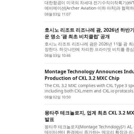
대한항공이 미국의 차세대 전기수직이착륙기(eVTO
에비에이션(Archer Aviation·이하 아처)과 협력
AAM(Advanced Air Mobility·미래 항공 모빌
08월 03일 11:07
업계의 주목을 받고 있다. 해...
호시노 리조트 리조나레 괌, 2026년 하반
운 명소 ‘괌 최초 비치클럽’ 공개
호시노 리조트 리조나레 괌은 2026년 11월 괌 
장한다. 하갓냐만에 자리한 프라이빗 비치를 중
비치클럽은 괌의 자연과 차모로(Chamorro) 문화
08월 03일 10:46
양한 콘텐츠를 ...
Montage Technology Announces Indust
Production of CXL 3.2 MXC Chip
The CXL 3.2 MXC complies with CXL Type 3 spe
including both CXL.mem and CXL.io protocols.
with PCIe® 6.x and CXL 3.2 protocol support, 
08월 02일 10:50
transfer rates of up to 64 GT...
몽타주 테크놀로지, 업계 최초 CXL 3.2 M
발표
몽타주 테크놀로지(Montage Technology)가 A
데이터센터 환경에서 증가하는 메모리 확장과 리