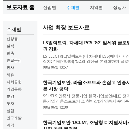
보도자료 홈
산업별
주제별
지역별
상장사
사업 확장 보도자료
주제별
신상품
LS일렉트릭, 차세대 PCS ‘G2’ 앞세워 글로
실적
권 강화
판촉
LS ELECTRIC(일렉트릭)이 차세대 ESS(에너지저
인물동정
장치; 전력인버터) ‘G2’의 양산을 본격화하며 글
를 낸다. LS일렉트릭은 지난 5일 충남 천안사업
인사
08월 06일 13:57
균 회장을 비롯...
제휴
사회공헌
한국기업보안, 라움소프트와 손잡고 인증서
본 시장 공략
기업문화
SSL/TLS 인증서 전문기업 한국기업보안(대표 전귀
분양
문기업 라움소프트(대표 천병갑)와 인증서 수명주기
투자
화 솔루션 ‘UCLM’의 일본 시장 진출을 위한 전략
08월 06일 12:30
설립
체결했다고 밝혔...
연구개발
한국기업보안 ‘UCLM’, 조달청 디지털서
계약
시장 공급 본격화