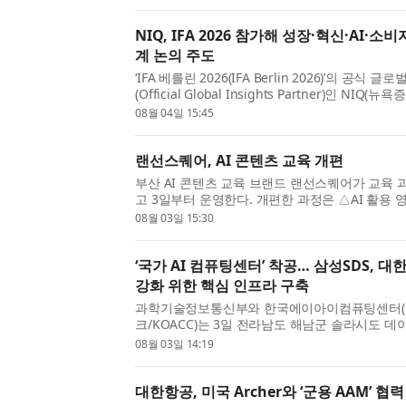
human insig...
NIQ, IFA 2026 참가해 성장·혁신·AI·소
계 논의 주도
‘IFA 베를린 2026(IFA Berlin 2026)’의 공식
(Official Global Insights Partner)인 NIQ
데이터, AI 기반 인텔리전스, 인간의 통찰력을 결합
08월 04일 15:45
비자 행동을 재...
랜선스퀘어, AI 콘텐츠 교육 개편
부산 AI 콘텐츠 교육 브랜드 랜선스퀘어가 교육 
고 3일부터 운영한다. 개편한 과정은 △AI 활용 
△AI 활용 쇼핑몰 운영 △AI 마케팅 세 가지다. 각
08월 03일 15:30
4~5시간으로 구성...
‘국가 AI 컴퓨팅센터’ 착공… 삼성SDS, 대
강화 위한 핵심 인프라 구축
과학기술정보통신부와 한국에이아이컴퓨팅센터(
크/KOACC)는 3일 전라남도 해남군 솔라시도 
부의 AI 3대 강국 도약을 위한 핵심 AI 인프라 
08월 03일 14:19
AI 컴퓨팅센터’ 착공식을 개...
대한항공, 미국 Archer와 ‘군용 AAM’ 협