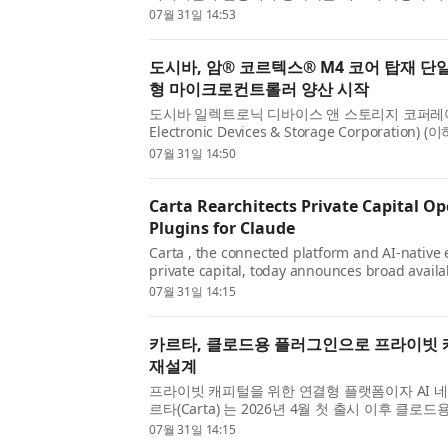
응하도록 설계된 CXL® 3.2 메모리 익스팬더 컨트
07월 31일 14:53
계 최초 시험 생산...
도시바, 암® 코르텍스® M4 코어 탑재 단
형 마이크로컨트롤러 양산 시작
도시바 일렉트로닉 디바이스 앤 스토리지 코퍼레이션
Electronic Devices & Storage Corporatio
가전제품, 소비자 기기 및 산업용 장비를 위한 부동
07월 31일 14:50
이 내장된 소형 마이...
Carta Rearchitects Private Capital O
Plugins for Claude
Carta , the connected platform and AI-native
private capital, today announces broad availabil
Plugins for Claude following the initial launch
07월 31일 14:15
With more than 1,...
카르타, 클로드용 플러그인으로 프라이빗 
재설계
프라이빗 캐피털을 위한 연결형 플랫폼이자 AI 
르타(Carta) 는 2026년 4월 첫 출시 이후 클
광범위하게 제공한다고 발표했다. 이미 1500곳이
07월 31일 14:15
이 플러그인...