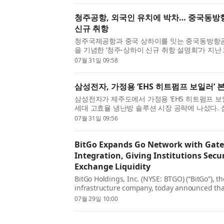
청주공항, 외국인 유치에 박차… 중국동방항
신규 취항
청주국제공항과 중국 상하이를 잇는 중국동방항공
을 기념한 ‘청주-상하이 신규 취항 설명회’가 지난
텔 3층 직지홀에서 열렸다. 청주공항은 최근 외
07월 31일 09:58
두드러진 성장...
삼성전자, 가정용 ‘EHS 히트펌프 보일러’ 
삼성전자가 제주도에서 가정용 ‘EHS 히트펌프 보
세대 고효율 냉난방 솔루션 시장 공략에 나섰다. 
25일 제주 애월 지역의 단독주택에 ‘EHS 히트펌
07월 31일 09:56
고, 30일 해당 ...
BitGo Expands Go Network with Gate
Integration, Giving Institutions Secu
Exchange Liquidity
BitGo Holdings, Inc. (NYSE: BTGO) (“BitGo”), th
infrastructure company, today announced tha
joining BitGo's Go Network Off-Exchange Sett
07월 29일 10:00
expanding secure institutional...