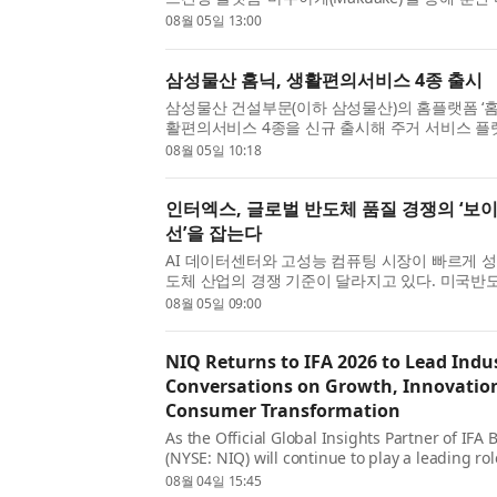
타워(Smoki Tower)’를 선보이며 일본 시장 공
08월 05일 13:00
고 밝혔다. 이...
삼성물산 홈닉, 생활편의서비스 4종 출시
삼성물산 건설부문(이하 삼성물산)의 홈플랫폼 ‘홈닉(
활편의서비스 4종을 신규 출시해 주거 서비스 
강화한다. 삼성물산은 생활 밀착형 서비스 기업과
08월 05일 10:18
·세차·의류수...
인터엑스, 글로벌 반도체 품질 경쟁의 ‘보
선’을 잡는다
AI 데이터센터와 고성능 컴퓨팅 시장이 빠르게 
도체 산업의 경쟁 기준이 달라지고 있다. 미국반도
계 기준 올해 2월 글로벌 반도체 매출은 888억달
08월 05일 09:00
61.8% 급증했...
NIQ Returns to IFA 2026 to Lead Indu
Conversations on Growth, Innovation
Consumer Transformation
As the Official Global Insights Partner of IFA 
(NYSE: NIQ) will continue to play a leading ro
discussions , bringing together data, AI-drive
08월 04일 15:45