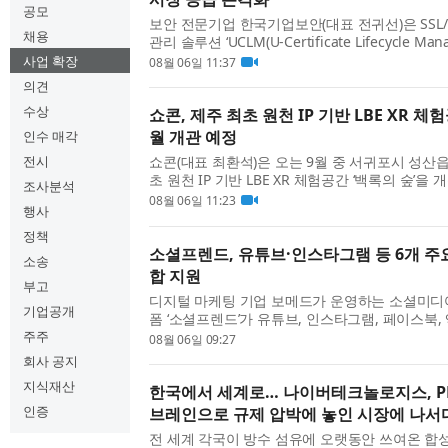
공모
보안 전문기업 한국기업보안(대표 전귀선)은 SSL/
채용
관리 솔루션 ‘UCLM(U-Certificate Lifecycle M
디지털서비스몰에 공식 등록됐다고 밝혔다. 이번
사업 확장
08월 06일 11:37
은 조달청 디지털...
의견
수상
쇼콘, 제주 최초 원천 IP 기반 LBE XR 체험
월 개관 예정
인수 매각
전시
쇼콘(대표 최환석)은 오는 9월 중 서귀포시 성산
초 원천 IP 기반 LBE XR 체험공간 ‘백록의 숲’
조사분석
혔다. ‘백록의 숲’은 관람객이 전시를 바라보는 데 
08월 06일 11:23
행사
HMD를 착용...
정책
소셜프렌드, 유튜브·인스타그램 등 6개 주요
소송
합 지원
부고
디지털 마케팅 기업 보메드가 운영하는 소셜미디어(
기업공개
폼 ‘소셜프렌드’가 유튜브, 인스타그램, 페이스북, 엑
드 등 6개 주요 소셜미디어의 마케팅 서비스를 한
주주
08월 06일 09:27
는 통합 환...
회사 공지
지식재산
한국에서 세계로… 나이버테크놀로지스, PFAS
인증
브레인으로 규제 압박에 놓인 시장에 나서
전 세계 각국이 방수 섬유에 오랫동안 쓰여온 합성화