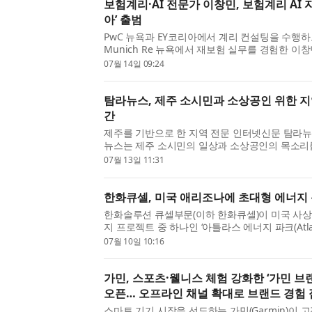
보험계리·AI 전문가 이창민, 보험계리 AI 
아’ 출범
PwC 뉴욕과 EY코리아에서 계리 컨설팅을 수행하
Munich Re 뉴욕에서 재보험 실무를 경험한 이
계리 AI 도입 전문 자문 서비스 ‘계리AI코리아’를
07월 14일 09:24
계리AI코리아는 ...
탐라뉴스, 제주 소시민과 소상공인 위한 
간
제주를 기반으로 한 지역 전문 인터넷신문 탐라뉴
뉴스는 제주 소시민의 일상과 소상공인의 목소리를
과 함께 호흡하는 밀착형 언론을 지향한다. 단순
07월 13일 11:31
지 않고, 지역...
한화큐셀, 미국 애리조나에 초대형 에너지
한화솔루션 큐셀부문(이하 한화큐셀)이 미국 사상
지 프로젝트 중 하나인 ‘아틀라스 에너지 파크(Atlas E
EPC(설계·조달·건설)를 수행하고 이 중 일부 자
07월 10일 10:16
했다. 애리...
가민, 스포츠·웰니스 체험 강화한 ‘가민 브
오픈… 오프라인 채널 확대로 브랜드 경험 
스마트 기기 시장을 선도하는 가민(Garmin)이 