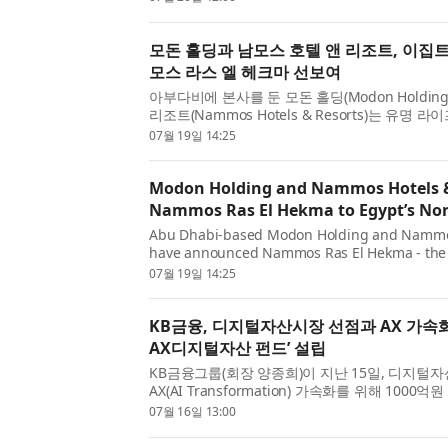
고 발표했다. 에...
모돈 홀딩과 남모스 호텔 앤 리조트, 이집트
모스 라스 엘 헤크마 선보여
아부다비에 본사를 둔 모돈 홀딩(Modon Holdin
리조트(Nammos Hotels & Resorts)는 유명
탈리티 브랜드 남모스가 이집트에서 처음으로 선
07월 19일 14:25
목적지인 남모스 라...
Modon Holding and Nammos Hotels &
Nammos Ras El Hekma to Egypt’s Nor
Abu Dhabi-based Modon Holding and Nammos
have announced Nammos Ras El Hekma - the 
and hospitality brand’s first fully integrated d
07월 19일 14:25
Egypt. Located within the W...
KB금융, 디지털자산시장 선점과 AX 가속
AX디지털자산 펀드’ 설립
KB금융그룹(회장 양종희)이 지난 15일, 디지털
AX(AI Transformation) 가속화를 위해 100
(SI) 펀드인 ‘케이비 AX디지털자산 펀드’를 설립했
07월 16일 13:00
열사인 KB국민은...