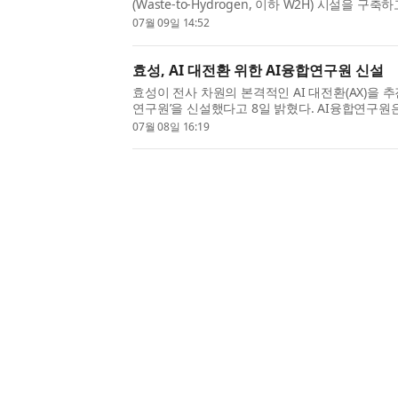
(Waste-to-Hydrogen, 이하 W2H) 시설을 구
생태계 조성에 본격적으로 나선다. 현대차그룹은 
07월 09일 14:52
기획조정담당 서강현...
효성, AI 대전환 위한 AI융합연구원 신설
효성이 전사 차원의 본격적인 AI 대전환(AX)을 추
연구원’을 신설했다고 8일 밝혔다. AI융합연구원은
공업, 섬유, 화학 등 제조업 중심의 사업을 탄탄
07월 08일 16:19
격적인 AI ...