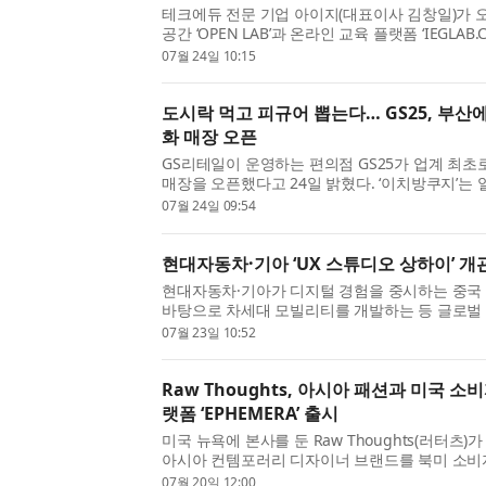
테크에듀 전문 기업 아이지(대표이사 김창일)가 
공간 ‘OPEN LAB’과 온라인 교육 플랫폼 ‘IEGLAB
시대를 선도할 미래형 기술 교육 플랫폼 운영을 
07월 24일 10:15
지난 17년간 ...
도시락 먹고 피규어 뽑는다… GS25, 부산에
화 매장 오픈
GS리테일이 운영하는 편의점 GS25가 업계 최초로
매장을 오픈했다고 24일 밝혔다. ‘이치방쿠지’는
른바 ‘꽝 없는 뽑기’다. 고객이 키오스크에서 직접
07월 24일 09:54
쿠폰을 선택하...
현대자동차·기아 ‘UX 스튜디오 상하이’ 개
현대자동차·기아가 디지털 경험을 중시하는 중국
바탕으로 차세대 모빌리티를 개발하는 등 글로벌
나선다. 현대차·기아는 중국 상하이시 징안구에 사
07월 23일 10:52
Experience, 이하...
Raw Thoughts, 아시아 패션과 미국 
랫폼 ‘EPHEMERA’ 출시
미국 뉴욕에 본사를 둔 Raw Thoughts(러터츠)
아시아 컨템포러리 디자이너 브랜드를 북미 소비
욕 기반 패션 리테일 플랫폼 ‘EPHEMERA(에페메라
07월 20일 12:00