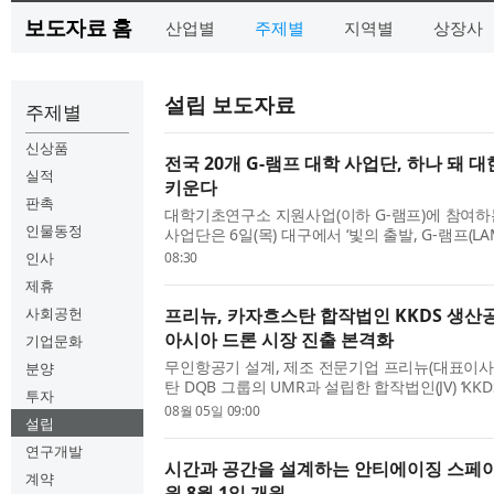
보도자료 홈
산업별
주제별
지역별
상장사
설립 보도자료
주제별
신상품
전국 20개 G-램프 대학 사업단, 하나 돼
실적
키운다
판촉
대학기초연구소 지원사업(이하 G-램프)에 참여하는
인물동정
사업단은 6일(목) 대구에서 ‘빛의 출발, G-램프(L
출범식’을 개최했다. 이번 행사는 20개 사업단의
인사
08:30
교육부와 한국연...
제휴
사회공헌
프리뉴, 카자흐스탄 합작법인 KKDS 생산
아시아 드론 시장 진출 본격화
기업문화
무인항공기 설계, 제조 전문기업 프리뉴(대표이사
분양
탄 DQB 그룹의 UMR과 설립한 합작법인(JV) ‘KKDS(
투자
Korea Drone Systems)’의 생산공장을 정식 
08월 05일 09:00
설립
론 시장 공략을 위한 현...
연구개발
시간과 공간을 설계하는 안티에이징 스페
계약
원 8월 1일 개원