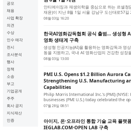
공모
안티에이징과 재생의학을 중심으로 하는 르셀청
채용
재윤)이 지난 8월 1일 서울 강남구 도산대로57길
딩에서 진료를 시작했다. 르셀청담의원은 개원 당
사업 확장
08월 03일 16:20
술계 인사를 초청...
의견
수상
한국AI영화감독협회 공식 출범… 생성형 A
영화 생태계 구축
인수 매각
전시
생성형 인공지능(AI)을 활용하는 영화감독과 영상
동을 지원하고, 국내 AI 영화산업의 건강한 성장
조사분석
AI영화감독협회(Korea Association of AI Film Dir
08월 03일 13:00
행사
공식 출범했...
정책
PMI U.S. Opens $1.2 Billion Aurora C
소송
Strengthening U.S. Manufacturing a
부고
Capabilities
기업공개
Philip Morris International Inc.’s (PMI) (NYSE:
주주
businesses (PMI U.S.) today celebrated the op
Aurora, Colorado manufacturing campus, a 
회사 공지
07월 28일 08:51
investment representing total capital expe...
지식재산
인증
아이지, 온·오프라인 통합 기술 교육 플랫
IEGLAB.COM·OPEN LAB 구축