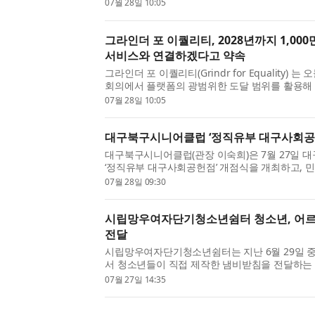
HIV prevention by 2028, leveraging its platfo
07월 28일 10:05
advance the global effort to...
그라인더 포 이퀄리티, 2028년까지 1,000
서비스와 연결하겠다고 약속
그라인더 포 이퀄리티(Grindr for Equality) 는
회의에서 플랫폼의 광범위한 도달 범위를 활용해 2
종식하려는 전 세계적 노력을 진전시키고, 2028
07월 28일 10:05
LGBTQ+ 사람들을 H...
대구북구시니어클럽 ‘정직유부 대구사회공
대구북구시니어클럽(관장 이숙희)은 7월 27일 
‘정직유부 대구사회공헌점’ 개점식을 개최하고, 민
한 기업 상생형 노인일자리 사업의 새로운 출발을
07월 28일 09:30
대구사회공헌...
시립망우여자단기청소년쉼터 청소년, 어르
전달
시립망우여자단기청소년쉼터는 지난 6월 29일 
서 청소년들이 직접 제작한 냄비받침을 전달하는
을 진행했다고 밝혔다. 이번 활동은 쉼터 공예창
07월 27일 14:35
사회참여 활동으...