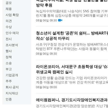
공모
방약 후원
채용
녹십자수의약품(대표 나승식)이 SNS 참여형 기부
사업 확장
린지’를 통해 심장사상충 예방약 240개를 비글
에 전달했다고 밝혔다. ‘한발한발 챌린지’는 페이
08월 06일 09:30
의견
로젝트 ‘Pawf...
수상
청소년이 설계한 ‘공존’의 쉼터… 방배ART
인수 매각
작소’ 성공적 마무리
전시
서초구(구청장 전성수)가 운영하는 방배ART유스센
조사분석
탁법인 BTF 푸른나무재단)는 사람과 동물이 함께 
행사
치를 주제로 한 문화예술 사회공헌 프로젝트 ‘뚝
08월 06일 09:30
정책
로 마무리했...
소송
라이온코리아, 서대문구 초등학생 대상 ‘슈
부고
위생교육 캠페인 실시
기업공개
건강한 생활 습관을 만드는 기업 라이온코리아가
주주
계층 아동을 대상으로 ‘슈퍼 건강 히어로’ 위생교
고 밝혔다. 여름방학을 맞아 기획한 이번 프로
회사 공지
08월 06일 09:00
서대문구보건...
지식재산
인증
에이원컴퍼니, 경기도시각장애인복지관과 
경기도시각장애인복지관(관장 양순분)은 지난 7월