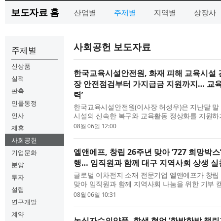
보도자료 홈
산업별
주제별
지역별
상장사
사회공헌 보도자료
주제별
신상품
한국교육시설안전원, 화재 피해 교육시설 긴
실적
장 안전점검부터 가지급금 지원까지… 교육
판촉
력’
인물동정
한국교육시설안전원(이사장 허성우)은 지난달 말
인사
시설의 신속한 복구와 교육활동 정상화를 지원하
검과 복구 지원 등 종합 대응에 나섰다고 밝혔다
08월 06일 12:00
제휴
설안전원 이사장...
사회공헌
엘앤에프, 창립 26주년 맞아 ‘727 희망박스
기업문화
행… 임직원과 함께 대구 지역사회 상생 실
분양
글로벌 이차전지 소재 전문기업 엘앤에프가 창립 2
투자
맞아 임직원과 함께 지역사회 나눔을 위한 기부 
설립
지난 5일 대구 달서구청에서 공식 물품 기탁식을
08월 06일 10:31
이번 캠페인은...
연구개발
계약
녹십자수의약품, 학생 협업 ‘한발한발 챌린