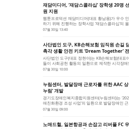
재담미디어, ‘재담스콜라십’ 장학생 20명 선
원 지원
웹툰프로덕션 재담미디어(대표 황남용)가 우수 
하기 위해 진행하는 장학사업 ‘재담스콜라십’의 올
쳤다고 밝혔다. ‘재담스콜라십’은 재담미디어가 웹
07월 30일 13:40
성과를 창...
사단법인 도구, KB손해보험 임직원 손길
촉각 생활 안전 키트 ‘Dream Together’
사단법인 도구(대표 정현아)는 KB손해보험(대표
들이 사회공헌 활동의 일환으로 제작한 시각장애인
트 ‘Dream Together’ 전달식을 지난 7월 29
07월 30일 10:00
서 진행했다고 밝...
누림센터, 발달장애 근로자를 위한 AAC 상
누림’ 개발
경기도장애인복지종합지원센터(누림센터)는 ‘202
애친화환경 조성 사업’의 일환으로 발달장애인 
소통과 권리보장을 위한 보완대체의사소통(AAC, Aug
07월 30일 09:00
Alternative Commu...
노매드헐, 일본항공과 손잡고 리버풀 FC 