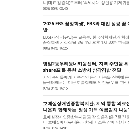
니(대표 김원석)로부터 ‘백세시대’ 성인용 기저귀
다. 이번 후원은 에이원컴퍼니와 경기도시각장
08월 05일 08:45
는 첫 나눔으로, ...
‘2026 EBS 꿈장학생’, EBS와 대입 성공 꿈
발
EBS(사장 김유열)는 교육부, 한국장학재단과 함께 ‘
꿈장학생 시상식’을 8월 4일 오후 1시 30분 한
했다. 지난 2011년 ‘열공장학생’이란 이름으로 시작
08월 04일 16:25
생’은 올해까지 16...
명일2동우리동네키움센터, 지역 주민을 위
share프’를 통한 소방서 삼각김밥 전달
지역 주민들에게 지속적인 음식 나눔을 진행해 
움센터에서는 더운 여름철에도 안전을 위해 헌신
해 따뜻한 나눔을 진행했다. 7월 마지막 날, 강동
07월 31일 16:15
센터를 방문해 아...
호매실장애인종합복지관, 지역 통합 의료
니온과 함께하는 ‘정성 가득 여름김치 나눔’
호매실장애인종합복지관(관장 안은경)은 7월 31
터 호매실메디유니온과 함께 저소득 장애 당사자
를 지원하기 위한 ‘정성 가득 여름김치 나눔’ 전
07월 31일 14:01