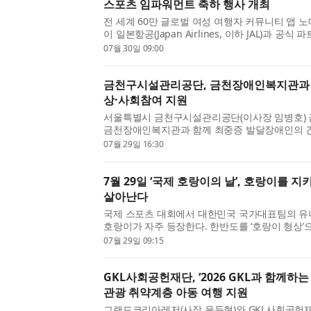
스포츠 임파워먼트 축하 행사 개최
전 세계 60만 글로벌 여성 여행자 커뮤니티 앱 노매
이 일본항공(Japan Airlines, 이하 JAL)과 공
스포츠의 활기찬 정신을 기념하는 특별 협업 프
07월 30일 09:00
밝혔다. 이번 협...
금천구시설관리공단, 금천장애인복지관과 
상·사회참여 지원
서울특별시 금천구시설관리공단(이사장 임병호)
금천장애인복지관과 함께 최중증 발달장애인의 
참여 확대를 위한 맞춤형 체육활동을 지원하고 있
07월 29일 16:30
사업은 신체활동 ...
7월 29일 ‘국제 호랑이의 날’, 호랑이를 
살아난다
국제 스포츠 대회에서 대한민국 국가대표팀의 
호랑이가 자주 등장한다. 한반도를 ‘호랑이 형상’
랑이는 우리 문화와 역사 속에서 오랫동안 친숙한
07월 29일 09:15
민담 속에서는 ...
GKL사회공헌재단, ‘2026 GKL과 함께하
관광 취약계층 아동 여행 지원
그랜드코리아레저(사장 윤두현)와 GKL사회공헌재