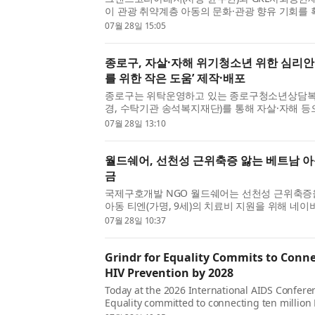
이 관광 취약계층 아동의 문화·관광 향유 기회를
기회를 제공하기 위해 ‘2026 GKL과 함께하는 행
07월 28일 15:05
로그램을 본격 운...
종로구, 자살·자해 위기청소년 위한 심리안
를 위한 작은 도움’ 제작·배포
종로구는 위탁운영하고 있는 종로구청소년상담복
경, 수탁기관 송석복지재단)를 통해 자살·자해 
을 겪는 위기청소년의 정서적 안정을 지원하기 
07월 28일 13:10
‘지금 나를 위한 ...
월드쉐어, 선천성 근위축증 앓는 베트남 아
금
국제구호개발 NGO 월드쉐어는 선천성 근위축증
아동 티엔(가명, 9세)의 치료비 지원을 위해 네이
행하고 있다. 선천성 근위축증은 근육의 힘이 점
07월 28일 10:37
으로, 시간이 ...
Grindr for Equality Commits to Conn
HIV Prevention by 2028
Today at the 2026 International AIDS Conferen
Equality committed to connecting ten million