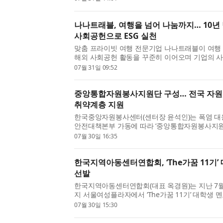
혔다. 호매실메디...
나나트래블, 여행을 넘어 나눔까지… 10년
사회공헌으로 ESG 실천
맞춤 프라이빗 여행 전문기업 나나트래블이 여행
해외 사회공헌 활동을 꾸준히 이어오며 기업의 
고 있다. 나나트래블은 고객에게 특별한 여행 경
07월 31일 09:52
넘어 도움이 필...
중앙통합자원봉사지원단 구성… 전국 자
취약계층 지원
한국중앙자원봉사센터(센터장 윤석인)는 폭염 대
안전대책본부 가동에 따라 ‘중앙통합자원봉사지원
단)을 구성하고, 전국 자원봉사센터와 함께 폭염
07월 30일 16:35
지원에 나선다고 ...
한국지역아동센터연합회, ‘The가꿈 11기’ 
선발
한국지역아동센터연합회(대표 옥경원)는 지난 7월
지 서울여성플라자에서 ‘The가꿈 11기’ 대학생 
하고, ​서울·경기·인천 지역 소재 대학교 재학생 7
07월 30일 15:30
‘The가꿈’은 ...