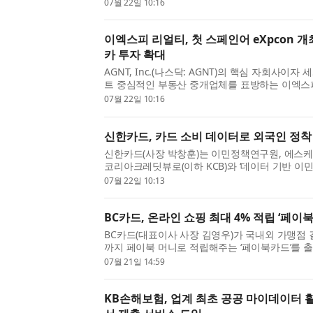
을 돌파했다고 22일 밝혔다. 지난 6월 100곳을 
07월 22일 10:16
달 만에 두 배 늘...
이엑스피 리얼티, 첫 스페인어 eXpcon 
카 투자 확대
AGNT, Inc.(나스닥: AGNT)의 핵심 자회사이
트 중심적인 부동산 중개업체를 표방하는 이엑스피
Realty)®가 2027년 4월 6일부터 8일까지 콜
07월 22일 10:16
는 ‘eXpcon Medellín’의 ...
신한카드, 카드 소비 데이터로 외국인 정착
신한카드(사장 박창훈)는 이민정책연구원, 에스케이
코리아크레딧뷰로(이하 KCB)와 ‘데이터 기반 이
협력을 위한 양해각서(MOU)’를 체결했다고 22일 
07월 22일 10:13
오후 서울 중구...
BC카드, 온라인 쇼핑 최대 4% 적립 ‘페이
BC카드(대표이사 사장 김영우)가 국내외 가맹점 
까지 페이북 머니로 적립해주는 ‘페이북카드’를 출
다. 이 상품은 페이북으로 결제 가능한 국내 모든
07월 21일 14:59
결제 금액의 ...
KB손해보험, 업계 최초 공공 마이데이터