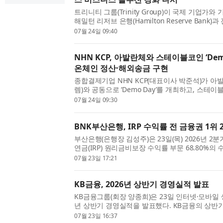
트리니티 그룹(Trinity Group)이 국제 기업가
해밀턴 리저브 은행(Hamilton Reserve Bank
구축하고, 네비스 국제사업회사(Nevis Internationa
07월 24일 09:40
Company (IBC)) 설립...
NHN KCP, 아발란체와 스테이블코인 ‘Dem
온체인 정산·해외송금 구현
종합결제기업 NHN KCP(대표이사 박준석)가 아
렘)와 공동으로 ‘Demo Day’를 개최하고, 스테
산 확장 모델을 공개했다고 24일 밝혔다. 7월 23
07월 24일 09:30
KCP 본사에서 열린 ...
BNK부산은행, IRP 수익률 전 금융권 1위
부산은행(은행장 김성주)은 23일(목) 2026년 2
연금(IRP) 원리금비보장 수익률 부문 68.80%의
지난 1분기에 이어 2분기 연속 전 금융권 1위를
07월 23일 17:21
더불어 은행권 기...
KB금융, 2026년 상반기 경영실적 발표
KB금융그룹(회장 양종희)은 23일 인터넷·모바일 
년 상반기 경영실적을 발표했다. KB금융의 상반
동기 대비 13.1% 증가한 3조8846억원, ROE는 1
07월 23일 16:37