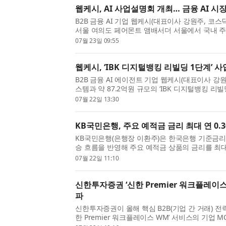
웹케시, AI 사업설명회 개최… 금융 AI 시
B2B 금융 AI 기업 웹케시(대표이사 강원주, 코스닥 
서울 여의도 페어몬트 앰배서더 서울에서 국내 
상으로 ‘AI 사업설명회’를 개최하고, ‘5대 금융 AI
07월 23일 09:55
전을 발표했...
웹케시, ‘IBK 디지털뱅킹 리빌딩 1단계’ 
B2B 금융 AI 에이전트 기업 웹케시(대표이사 
스템과 약 87.2억원 규모의 ‘IBK 디지털뱅킹 리빌
한 공급계약을 체결했다고 22일 밝혔다. 이번 사
07월 22일 13:30
디지털뱅킹 개...
KB국민은행, 주요 예적금 금리 최대 연 0.3
KB국민은행(은행장 이환주)은 한국은행 기준금리
승 흐름을 반영해 주요 예적금 상품의 금리를 최대 
다고 22일 밝혔다. 이번 조정으로 정기예금은 2
07월 22일 11:10
24일부터 기본 ...
신한투자증권 ‘신한 Premier 워크플레이스 
파
신한투자증권이 올해 핵심 B2B(기업 간 거래) 전
한 Premier 워크플레이스 WM’ 서비스의 기업 M