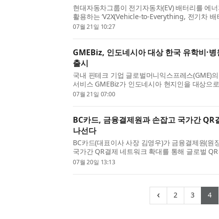
현대자동차그룹이 전기자동차(EV) 배터리를 에
활용하는 ‘V2X(Vehicle-to-Everything, 전
활용 및 연계)’ 서비스를 글로벌 통합 론칭하며, 
07월 21일 10:27
과 제휴한 금...
GMEBiz, 인도네시아 대상 한국 유학비·
출시
국내 핀테크 기업 글로벌머니익스프레스(GME)의
서비스 GMEBiz가 인도네시아 현지인을 대상으
·의료 목적으로 한국의 학비, 병원비를 납부해야
07월 21일 07:00
신규 결제(송금)...
BC카드, 금융결제원과 손잡고 국가간 QR
나선다
BC카드(대표이사 사장 김영우)가 금융결제원(원
국가간 QR결제 네트워크 확대를 통해 글로벌 QR
선다고 20일 밝혔다. 이번 협약은 한국을 방문하
07월 20일 13:13
에서 사용하던 QR...
(current)
(curr
(
‹
2
3
4