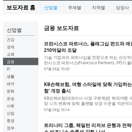
보도자료 홈
산업별
주제별
지역별
상장사
금융 보도자료
산업별
건강
프란시스코 파트너스, 플래그십 펀드와 애
경제
210억달러 조달
교육
기술 기업과의 파트너십을 전문으로 하는 선도적
금융
란시스코 파트너스(Francisco Partners, FP)
시스코 파트너스 VIII(Francisco Partners VIII,
IT
07월 24일 10:20
인 프란시스...
생활
레저
KB손해보험, 여행 스타일에 맞춰 가입하는
험’ 개정 출시
문화
KB손해보험(대표이사 사장 구본욱)은 해외여행 
운송
장 니즈 변화에 맞춰 플랜별 보장 수준을 직관적
사회
수 있도록 ‘KB해외여행보험’을 개정 출시했다고 2
07월 24일 10:14
산업
정은 기존 플...
환경
트리니티 그룹, 해밀턴 리저브 은행과 전략
정부
스 비즈니스 솔루션 강화 나서