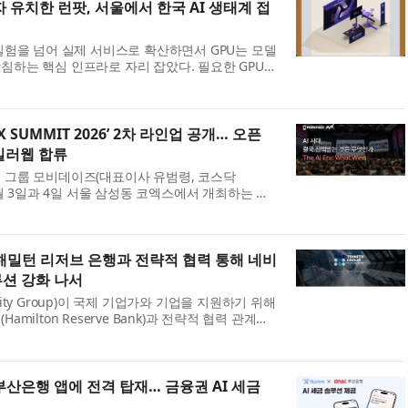
자 유치한 런팟, 서울에서 한국 AI 생태계 접
·실험을 넘어 실제 서비스로 확산하면서 GPU는 모델
침하는 핵심 인프라로 자리 잡았다. 필요한 GPU를
습·추론 환경을 유연하게 확장하는 역량이 AI 개발
 SUMMIT 2026’ 2차 라인업 공개… 오픈
밀러웹 합류
 그룹 모비데이즈(대표이사 유범령, 코스닥
 8월 3일과 4일 서울 삼성동 코엑스에서 개최하는 국
스 ‘MAX SUMMIT 2026’의 2차 연사 라인업을
이번...
해밀턴 리저브 은행과 전략적 협력 통해 네비
루션 강화 나서
nity Group)이 국제 기업가와 기업을 지원하기 위해
amilton Reserve Bank)과 전략적 협력 관계를
업회사(Nevis International Business
립...
부산은행 앱에 전격 탑재… 금융권 AI 세금