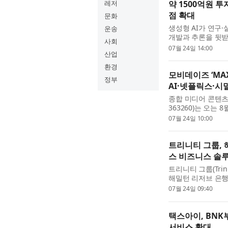
레저
약 1500억원 투
점 확대
문화
생성형 AI가 연구
운송
개발과 추론을 뒷받
사회
빠르게 확보하고 학
07월 24일 14:00
산업
속도를 좌우...
환경
모비데이즈 ‘MAX
정부
AI·넷플릭스·시
종합 미디어 콘텐츠
363260)는 오는
내 대표 마케팅 콘퍼런
07월 24일 10:00
공개했다고 밝혔다. 
트리니티 그룹, 
스 비즈니스 솔
트리니티 그룹(Tri
해밀턴 리저브 은행(H
구축하고, 네비스 국제사
07월 24일 09:40
Company (IBC)) 설
택스아이, BNK
서비스 확대