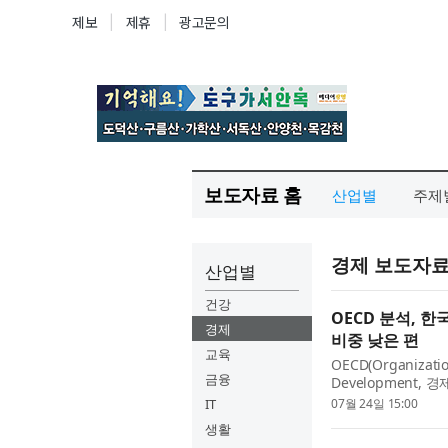
보도자료 홈
산업별
주제
경제 보도자
산업별
건강
OECD 분석, 
경제
비중 낮은 편
교육
OECD(Organizatio
금융
Development
금 회복이 양호하고
IT
07월 24일 15:00
능력연구원(원장 고혜원
생활