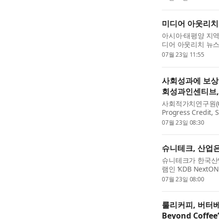
new customers. Co
미디어 아웃리치
아시아·태평양 지역
디어 아웃리치 뉴스와이
뉴스 게재 보장을 
07월 23일 11:55
웃리치 뉴스와이...
사회성과에 보상했
회성과인센티브,
사회적가치연구원(CS
Progress Cred
재되며 SPC의 정
07월 23일 08:30
인정받게 됐다. SPC는
슈니테크, 산업은행
슈니테크가 한국산
램인 ‘KDB Next
션(OT)을 시작으
07월 23일 08:00
해 처음 운영되는 ‘..
룰리커피, 버터베
Beyond Coffe