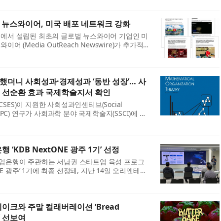
ncurrently...
 뉴스와이어, 미국 배포 네트워크 강화
에서 설립된 최초의 글로벌 뉴스와이어 기업인 미
어 (Media OutReach Newswire)가 추가적인
통해 미국 내 배포 네트워크를 강화했다. 미디어 아
더니 사회성과·경제성과 ‘동반 성장’… 사
 선순환 효과 국제학술지서 확인
ES)이 지원한 사회성과인센티브(Social
it, SPC) 연구가 사회과학 분야 국제학술지(SSCI)에 게
책적 효과를 뒷받침하는 학술적 근거를 국제적으로
 사...
 ‘KDB NextONE 광주 1기’ 선정
업은행이 주관하는 서남권 스타트업 육성 프로그
ONE 광주’ 1기에 최종 선정돼, 지난 14일 오리엔테이
로 본격적인 프로그램 일정에 돌입했다고 밝혔다. 올
.
이크와 주말 컬래버레이션 ‘Bread
e’ 선보여