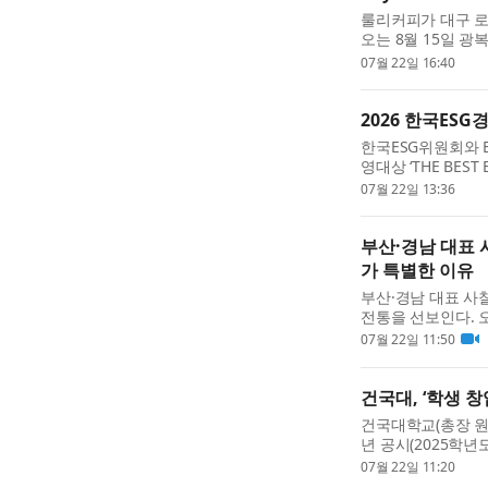
룰리커피가 대구 로컬
오는 8월 15일 광
Beyond Coffe
07월 22일 16:40
피 가창점과 고모점.
2026 한국ESG경
한국ESG위원회와 
영대상 ‘THE BES
열렸다. 한국ESG경영
07월 22일 13:36
하는 기업과 기관의 .
부산·경남 대표
가 특별한 이유
부산·경남 대표 사
전통을 선보인다. 오
전시장 3홀에서 열리
07월 22일 11:50
International Bud
건국대, ‘학생 창
건국대학교(총장 원
년 공시(2025학년
국 대학 가운데 단독
07월 22일 11:20
학생 창업기업 ...