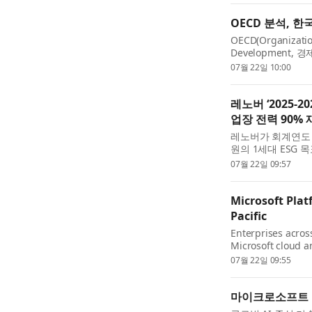
OECD 분석, 한
OECD(Organizatio
Development
이주 편익 효과가 
07월 22일 10:00
7일(화) ‘KRIVET Issu
레노버 ‘2025-
업장 전력 90%
레노버가 회계연도 2
원의 1세대 ESG
서는 기후 대응, 
07월 22일 09:57
한 성과를 담고...
Microsoft Plat
Pacific
Enterprises across
Microsoft cloud a
environments as t
07월 22일 09:55
regulations and in
마이크로소프트 