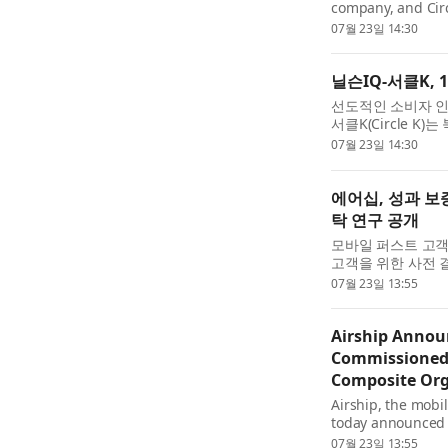
company, and Circ
agreement spanni
07월 23일 14:30
America and Europ
닐슨IQ-서클K,
선도적인 소비자 인텔리
서클K(Circle 
글로벌 계약을 체결
07월 23일 14:30
모, AI 기반 분석 ...
에어십, 성과 보증
탁 연구 공개
모바일 퍼스트 고객 
고객을 위한 사전 
속인 ‘에어십 성과 보증(
07월 23일 13:55
와 동시에 회...
Airship Annou
Commissioned 
Composite Org
Airship, the mobi
today announced i
commitment to ac
07월 23일 13:55