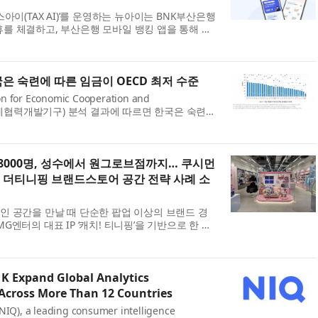
택스아이(TAX AI)’를 운영하는 뉴아이는 BNK부산은행
휴를 체결하고, 부산은행 모바일 뱅킹 앱을 통해 택
 제공한다. 이번 제휴를 통해 택스아이는 부산은
국은 숙련에 따른 임금이 OECD 최저 수준
n for Economic Cooperation and
, 경제협력개발기구) 분석 결과에 따르면 한국은 숙련
상승이 OECD 최저 수준인 것으로 나타났다. 한국직
원)은 7월 23...
8000명, 성수에서 원그로브점까지… 쿠시먼
 더티니핑 브랜드스토어 공간 전략 사례 소
라인 공간을 만날 때 단순한 팝업 이상의 브랜드 경
MG엔터의 대표 IP ‘캐치! 티니핑’을 기반으로 한 통
THE TEENIEPING)’은 성수 플래그십 스토어 오픈
 K Expand Global Analytics
 Across More Than 12 Countries
NIQ), a leading consumer intelligence