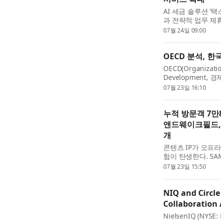
AI 세금 솔루션 ‘
과 전략적 업무 제
스아이를 본격적으로
07월 24일 09:00
행에 서비스를...
OECD 분석, 한
OECD(Organizatio
Development
증가에 따른 임금 
07월 23일 16:10
업능력연구원(원장 고혜
누적 방문객 7만
앤드웨이크필드,
개
콘텐츠 IP가 오프
험이 탄생한다. SA
합 브랜드 ‘더티니핑(
07월 23일 15:50
이후 2026년 5...
NIQ and Circle
Collaboration
NielsenIQ (NYSE: 