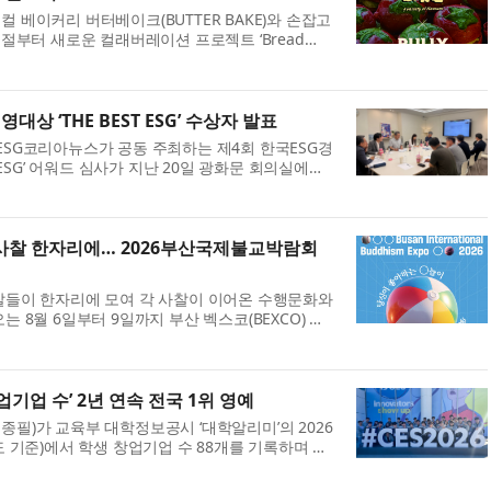
 베이커리 버터베이크(BUTTER BAKE)와 손잡고
복절부터 새로운 컬래버레이션 프로젝트 ‘Bread
e’를 시작한다. 이번 프로젝트를 통해 매주 주말 룰리커
..
영대상 ‘THE BEST ESG’ 수상자 발표
ESG코리아뉴스가 공동 주최하는 제4회 한국ESG경
T ESG’ 어워드 심사가 지난 20일 광화문 회의실에서
대상 ‘THE BEST ESG’ 어워드는 ESG 경영을 선도
..
 사찰 한자리에… 2026부산국제불교박람회
찰들이 한자리에 모여 각 사찰이 이어온 수행문화와
는 8월 6일부터 9일까지 부산 벡스코(BEXCO) 제1
는 ‘2026부산국제불교박람회(Busan
dhism Ex...
업기업 수’ 2년 연속 전국 1위 영예
종필)가 교육부 대학정보공시 ‘대학알리미’의 2026
도 기준)에서 학생 창업기업 수 88개를 기록하며 전
 1위에 올랐다. 지난해 발표된 2025년 공시에서