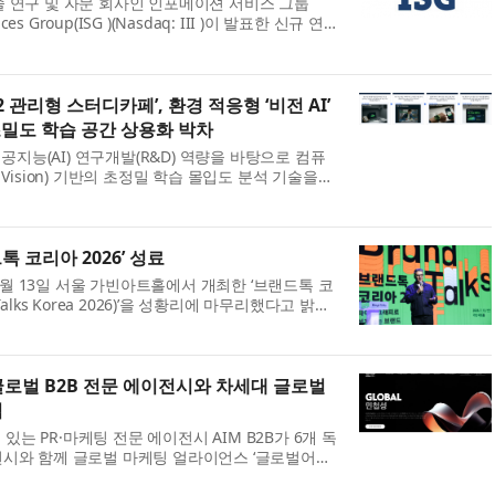
기술 연구 및 자문 회사인 인포메이션 서비스 그룹
vices Group(ISG )(Nasdaq: III )이 발표한 신규 연
, 아시아태평양 전역의 기업들은 경제적 불확실성,
 관리형 스터디카페’, 환경 적응형 ‘비전 AI’
밀도 학습 공간 상용화 박차
지능(AI) 연구개발(R&D) 역량을 바탕으로 컴퓨
r Vision) 기반의 초정밀 학습 몰입도 분석 기술을
를 적용한 차세대 에듀테크 오프라인 공간 상용화에
 코리아 2026’ 성료
7월 13일 서울 가빈아트홀에서 개최한 ‘브랜드톡 코
 Talks Korea 2026)’을 성황리에 마무리했다고 밝혔
 맞은 브랜드톡 코리아는 국내 브랜딩, 디자인, 마
개 글로벌 B2B 전문 에이전시와 차세대 글로벌
범
있는 PR·마케팅 전문 에이전시 AIM B2B가 6개 독
이전시와 함께 글로벌 마케팅 얼라이언스 ‘글로벌어질
lity)’를 출범했다. 글로벌어질리티는 고정된 네트워크