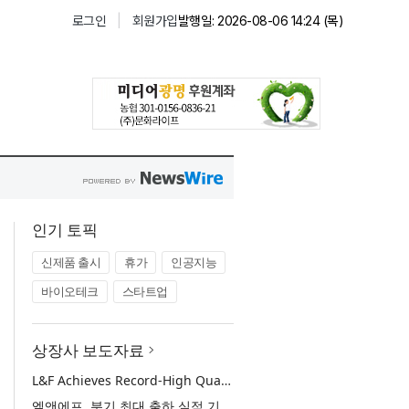
인기 토픽
신제품 출시
휴가
인공지능
바이오테크
스타트업
상장사 보도자료
L&F Achieves Record-High Quarterly Shipments, Begins LFP Supply for North American ESS in Q3 Advancing its Two-Track NCM and LFP Growth Strategy
엘앤에프, 분기 최대 출하 실적 기록… 3분기 북미 ESS향 LFP 공급 착수 NCM+LFP ‘2-Track’ 성장 전략 실현