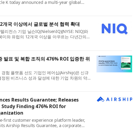
le K today announced a multi-year global
ng more than 12 countries across North
e. The collaboration b...
 12개국 이상에서 글로벌 분석 협력 확대
전스 기업 닐슨IQ(NielsenIQ)(NYSE: NIQ)와
K)는 북미와 유럽의 12개국 이상을 아우르는 다년간의
했다고 발표했다. 이번 협력은 NIQ의 글로벌 규
 발표 및 복합 조직의 476% ROI 입증한 위
경험 플랫폼 선도 기업인 에어십(Airship)은 신규
결정된 비즈니스 성과 달성에 대한 기업 차원의 약
Airship Results Guarantee)’을 발표했다. 이
nces Results Guarantee; Releases
Study Finding 476% ROI for
anization
le-first customer experience platform leader,
ts Airship Results Guarantee, a corporate
hieve predetermined business outcomes for