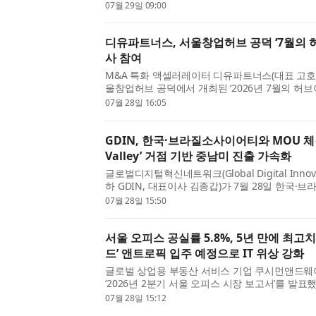
인’ 결과를 발표했다. 이번 캠페인은 서울지역 1
07월 29일 09:00
추진하고, 서울 ...
디유파트너스, 서울창업허브 공덕 ‘7월의 
사 참여
M&A 특화 액셀러레이터 디유파트너스(대표 고호현
울창업허브 공덕에서 개최된 ‘2026년 7월의 허브
너사로 참여해 서울 소재 초기 창업기업 10개사를 
07월 28일 16:05
컨설팅을 수행했...
GDIN, 한국·브라질소사이어티와 MOU 체결
Valley’ 거점 기반 중남미 진출 가속화
글로벌디지털혁신네트워크(Global Digital Innovat
하 GDIN, 대표이사 김종갑)가 7월 28일 한국
(Korea Brazil Society, 이하 KOBRAS, 회장
07월 28일 15:50
기업의 브라질 진출 및 ...
서울 오피스 공실률 5.8%, 5년 만에 최고
드’ 앤트로픽 입주 예정으로 IT 위상 강화
글로벌 상업용 부동산 서비스 기업 쿠시먼앤드
‘2026년 2분기 서울 오피스 시장 보고서’를 발표
면 서울 A급 오피스 시장의 전체 공실률은 전 분기 
07월 28일 15:12
한 5.8%를 기록했...