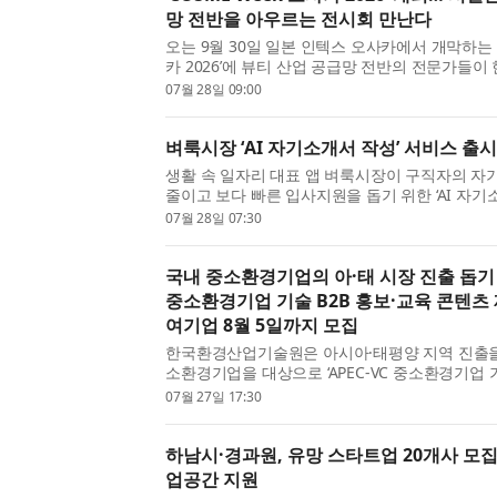
망 전반을 아우르는 전시회 만난다
오는 9월 30일 일본 인텍스 오사카에서 개막하는 ‘
카 2026’에 뷰티 산업 공급망 전반의 전문가들이
이번 전시회는 뷰티 완제품 및 퍼스널 케어 제품을
07월 28일 09:00
OSAKA와 화장품 원...
벼룩시장 ‘AI 자기소개서 작성’ 서비스 출
생활 속 일자리 대표 앱 벼룩시장이 구직자의 자
줄이고 보다 빠른 입사지원을 돕기 위한 ‘AI 자기
를 새롭게 선보인다고 28일 밝혔다. AI 자기소개
07월 28일 07:30
직자가 이력...
국내 중소환경기업의 아·태 시장 진출 돕기 위
중소환경기업 기술 B2B 홍보·교육 콘텐츠 
여기업 8월 5일까지 모집
한국환경산업기술원은 아시아·태평양 지역 진출을
소환경기업을 대상으로 ‘APEC-VC 중소환경기업 기
콘텐츠 제작 지원사업’의 참여기업을 8월 5일(수
07월 27일 17:30
혔다. 이번 사업은...
하남시·경과원, 유망 스타트업 20개사 모집
업공간 지원