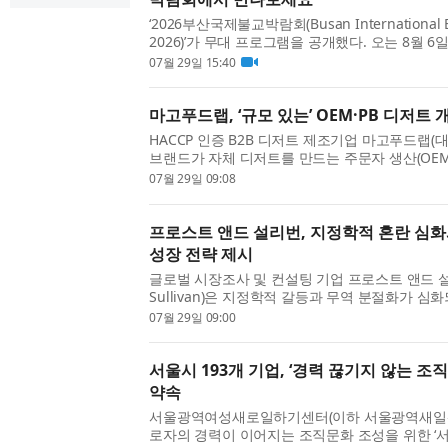
‘2026부산국제불교박람회(Busan International B
2026)’가 무대 프로그램을 공개했다. 오는 8월 
간 부산 벡스코(BEXCO) 제1전시장 3홀에서 열
07월 29일 15:40
람객이 직접 몸으로 참...
마고푸드랩, ‘규모 있는’ OEM·PB 디저트
HACCP 인증 B2B 디저트 제조기업 마고푸드랩(대
브랜드가 자체 디저트를 만드는 주문자 생산(OEM)
개발 사업을 본격화한다고 밝혔다. 회사는 이를 단
07월 29일 09:08
행’이 아니라 목표...
프로스트 앤드 설리번, 지정학적 혼란 심화
성장 전략 제시
글로벌 시장조사 및 컨설팅 기업 프로스트 앤드 설리번
Sullivan)은 지정학적 갈등과 무역 분절화가 
이 공급망 리스크에 효과적으로 대응하고 지속 
07월 29일 09:00
기 위해 고려해야 ...
서울시 193개 기업, ‘경력 끊기지 않는 조
약속
서울광역여성새로일하기센터(이하 서울광역새일센
로자의 경력이 이어지는 조직문화 조성을 위한 ‘