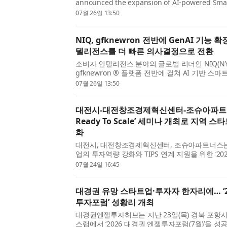
announced the expansion of AI-powered Smar
its gfknewron ® platform. By bringing toget
07월 26일 13:50
categories into a single view,...
NIQ, gfknewron 전반에 GenAI 기능
텔리전스를 더 빠른 의사결정으로 전환
소비자 인텔리전스 분야의 글로벌 리더인 NIQ(NYS
gfknewron ® 플랫폼 전반에 걸쳐 AI 기반 스마
Insights)의 확장을 발표했다. 여러 시장과 카
07월 26일 13:50
합함으로써, gfknewron은 기...
대전시-대전창조경제혁신센터-조슈아파트너스
Ready To Scale’ 세미나 개최로 지역 
화
대전시, 대전창조경제혁신센터, 조슈아파트너스는
업의 투자역량 강화와 TIPS 연계 지원을 위한 ‘2026 R
세미나를 성공적으로 개최했다고 밝혔다. 이번 
07월 24일 16:45
투자유치 전략을...
대경권 유망 스타트업·투자자 한자리에… ‘2
투자포럼’ 성황리 개최
대경권엔젤투자허브는 지난 23일(목) 경북 포항
스랩에서 ‘2026 대경권 엔젤투자포럼(7월)’을 