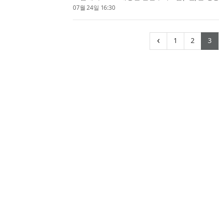
밝혔다. 이번 포럼은 대경권 유망 스타트업의 투
07월 24일 16:30
고 지역 투자...
(current)
(curr
(
‹
1
2
3