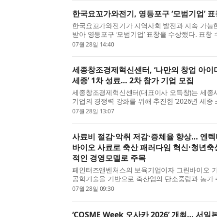
한국요꼬가와전기, 영등포구 ‘모범기업’ 표
한국요꼬가와전기가 지역사회 발전과 지속 가능한
받아 영등포구 ‘모범기업’ 표창을 수상했다. 표창
청장과 표창 수상자들이 참석했으며, 한국요꼬가와
07월 28일 14:40
수상자로 자리...
세종창조경제혁신센터, ‘나만의 창업 아이
세종’ 1차 성료… 2차 참가 기업 모집
세종창조경제혁신센터(대표이사 오득창)는 세종시 
기업의 경쟁력 강화를 위해 추진한 ‘2026년 세종
원센터 아카데미 1차 프로그램’을 성공적으로 마무
07월 28일 13:07
27일(목) 개최...
사료비 절감·악취 저감·증체율 향상… 엔
바이오 사료로 축산 패러다임 혁신·청년축
적인 경영모델로 주목
페인터즈앤벤처스의 보육기업이자 그린바이오 기
공학기술을 기반으로 축산업의 탄소중립과 농가 
하는 벤처기업 엔텍바이오에스(대표 김의철)와 
07월 28일 09:30
무장한 청년 축산...
‘COSME Week 오사카 2026’ 개최… 서