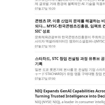
제 글로벌 거래 환경에 블록체인·AI 기술을 적용
기술 검증(PoC)을 완료했다. 포스코인터내셔널은
07월 27일 10:20
따라 증가하는 ...
콘텐츠 IP, 이종 산업의 문제를 해결하는
되다… MYSC-한국콘텐츠진흥원, 임팩트 컨
SIC’ 성료
문화체육관광부와 한국콘텐츠진흥원이 주최하고 
사이자 액셀러레이터인 엠와이소셜컴퍼니(MYSC)가
콘텐츠 액셀러레이터 연계지원 프로그램: 2026 EMA
07월 27일 10:10
GROW+’와 임팩트 컨퍼런스 ‘...
스타차드, STC 창업 컨설팅 과정 유튜브 
기록
일본 도쿄 롯폰기에 본사를 둔 컨설팅 기업 스
ャード·STACHARD)가 유럽 명품 구매대행 창업 컨
자가 사업을 시작해 첫 매출을 올리기까지의 전 
07월 27일 07:00
하는 방식을 도...
NIQ Expands GenAI Capabilities Acro
Turning Trusted Intelligence into Dec
NIQ (NYSE: NIQ), a leader in consumer intelli