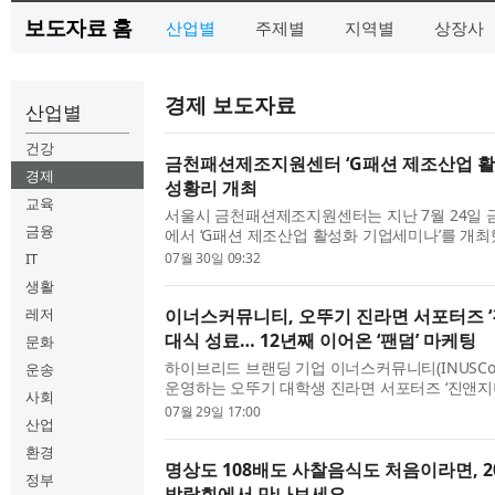
보도자료 홈
산업별
주제별
지역별
상장사
경제 보도자료
산업별
건강
금천패션제조지원센터 ‘G패션 제조산업 활
경제
성황리 개최
교육
서울시 금천패션제조지원센터는 지난 7월 24일
금융
에서 ‘G패션 제조산업 활성화 기업세미나’를 개최
는 금천구청, 한양여자대학교, 한국섬유산업연합회
IT
07월 30일 09:32
울의류협회 등 ...
생활
레저
이너스커뮤니티, 오뚜기 진라면 서포터즈 ‘진
대식 성료… 12년째 이어온 ‘팬덤’ 마케팅
문화
하이브리드 브랜딩 기업 이너스커뮤니티(INUSComm
운송
운영하는 오뚜기 대학생 진라면 서포터즈 ‘진앤지니’
사회
6일 오뚜기라면 공장에서 발대식을 열고 공식 활동
07월 29일 17:00
산업
지니’는 2012년 ...
환경
명상도 108배도 사찰음식도 처음이라면, 
정부
박람회에서 만나보세요