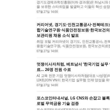
경기도경제과학진흥원(이하 경과원)은 하남시와 
을 보유한 스타트업을 발굴하고 이들의 혁신 성장을
년 창업혁신공간(동부권) 하남시 스타트업 발굴 및
07월 27일 14:00
루다+’ 참가기업...
커리어넷, 경기도·인천교통공사·전북테크
합기술연구원·식품안전정보원·한국보건의
보관리원 채용 소식 발표
취업 포털 커리어넷이 경기도, 인천교통공사, 전
융합기술연구원, 식품안전정보원, 한국보건의료
리원의 채용 소식을 발표했다. 경기도에서 2026
07월 27일 14:00
통합 채용을 진행...
멋쟁이사자처럼, 베트남서 ‘한국기업 실무 입
료… 26명 전원 수료
AI 교육 전문 기업 멋쟁이사자처럼(대표 나성영)
LIKELION VN이 한국기업 실무형 인재 양성을 
문 교육’ 1기를 마무리했다. 이번 교육은 베트남
07월 27일 14:00
된 한국기업 실무 ...
포스코인터내셔널, LG CNS와 손잡고 블록
로벌 무역금융 기술 검증
포스코인터내셔널(대표이사 사장 이계인)이 23일 L